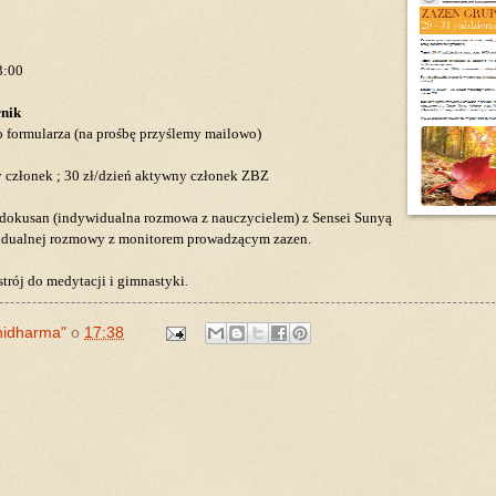
3:00
rnik
o formularza (na prośbę przyślemy
mailowo)
cy członek ; 30 zł/dzień aktywny
członek ZBZ
 dokusan (indywidualna rozmowa z
nauczycielem) z Sensei Sunyą
dualnej rozmowy z monitorem prowadzącym zazen.
trój do medytacji i gimnastyki
.
hidharma"
o
17:38