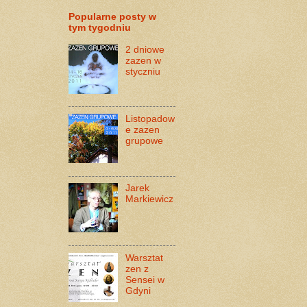
Popularne posty w
tym tygodniu
2 dniowe
zazen w
styczniu
Listopadow
e zazen
grupowe
Jarek
Markiewicz
Warsztat
zen z
Sensei w
Gdyni