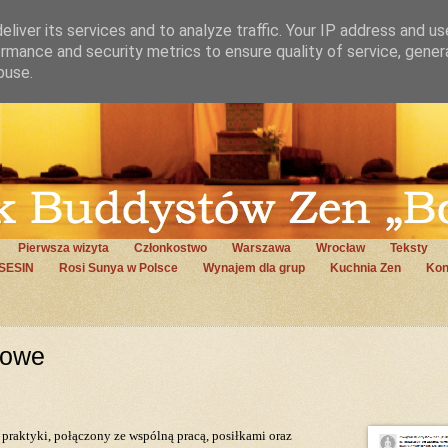
liver its services and to analyze traffic. Your IP address and u
rmance and security metrics to ensure quality of service, gene
buse.
Pierwsza wizyta
Członkostwo
Warszawa
Wrocław
Teksty
SESIN
Rosi Sunya w Polsce
Wynajem dla grup
Kuchnia Zen
Kon
powe
 praktyki, połączony ze wspólną
pracą, posiłkami oraz