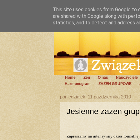
This site uses cookies from Google to de
are shared with Google along with perfo
statistics, and to detect and address a
Home
Zen
O nas
Nauczyciele
Harmonogram
ZAZEN GRUPOWE
poniedziałek, 11 października 2010
Jesienne zazen gru
Zapraszamy na intensywny okres formalnej