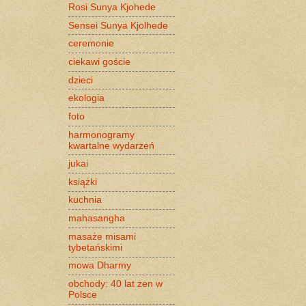
Rosi Sunya Kjohede
Sensei Sunya Kjolhede
ceremonie
ciekawi goście
dzieci
ekologia
foto
harmonogramy
kwartalne wydarzeń
jukai
książki
kuchnia
mahasangha
masaże misami
tybetańskimi
mowa Dharmy
obchody: 40 lat zen w
Polsce