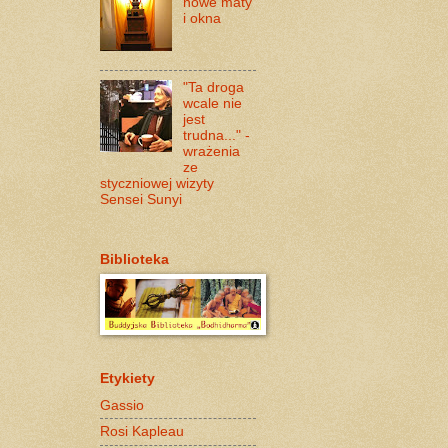
nowe maty
i okna
"Ta droga
wcale nie
jest
trudna..." -
wrażenia
ze
styczniowej wizyty
Sensei Sunyi
Biblioteka
Etykiety
Gassio
Rosi Kapleau