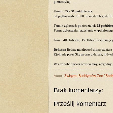
gimnastyką.
Termin:
29 - 31 październik
od piątku godz. 18:00 do niedzieli godz. 1
Termin zgłoszeń: poniedziałek
25 paździe
Forma zgłoszenia: przesłanie wypełnioneg
Koszt: 40 zł/dzień ; 35 zł/dzień wspierają
Dokusan
Będzie możliwość skorzystania z
Kjolhede przez Skypa oraz z daisan,
indywi
Weź ze sobą śpiwór oraz ciemny, wygodny s
Autor:
Związek Buddystów Zen "Bod
Brak komentarzy:
Prześlij komentarz