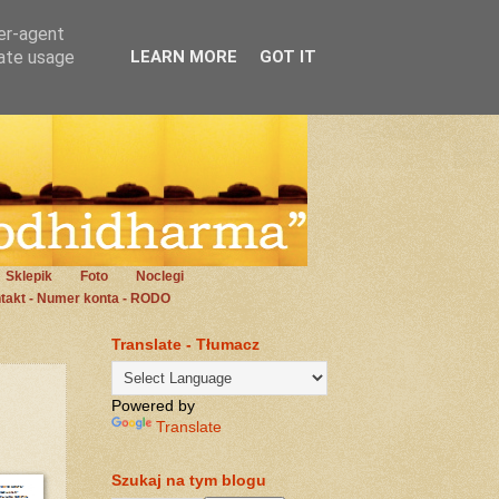
ser-agent
rate usage
LEARN MORE
GOT IT
Sklepik
Foto
Noclegi
takt - Numer konta - RODO
Translate - Tłumacz
Powered by
Translate
Szukaj na tym blogu