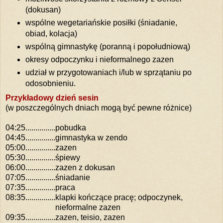
(dokusan)
wspólne wegetariańskie posiłki (śniadanie,
obiad, kolacja)
wspólną gimnastykę (poranną i popołudniową)
okresy odpoczynku i nieformalnego zazen
udział w przygotowaniach i/lub w sprzątaniu po
odosobnieniu.
Przykładowy dzień sesin
(w poszczególnych dniach mogą być pewne różnice)
04:25
...............
pobudka
04:45
...............
gimnastyka w zendo
05:00
...............
zazen
05:30
...............
śpiewy
06:00
...............
zazen z dokusan
07:05
...............
śniadanie
07:35
...............
praca
08:35
...............
klapki kończące pracę; odpoczynek,
nieformalne zazen
09:35
...............
zazen, teisio, zazen