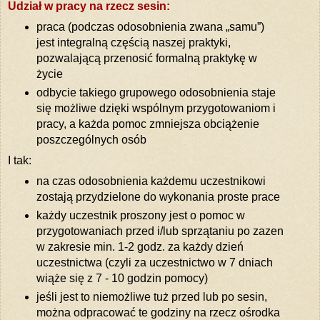
Udział w pracy na rzecz sesin:
praca (podczas odosobnienia zwana „samu”)
jest integralną częścią naszej praktyki,
pozwalającą przenosić formalną praktykę w
życie
odbycie takiego grupowego odosobnienia staje
się możliwe dzięki wspólnym przygotowaniom i
pracy, a każda pomoc zmniejsza obciążenie
poszczególnych osób
I tak:
na czas odosobnienia każdemu uczestnikowi
zostają przydzielone do wykonania proste prace
każdy uczestnik proszony jest o pomoc w
przygotowaniach przed i/lub sprzątaniu po zazen
w zakresie min. 1-2 godz. za każdy dzień
uczestnictwa (czyli za uczestnictwo w 7 dniach
wiąże się z 7 - 10 godzin pomocy)
jeśli jest to niemożliwe tuż przed lub po sesin,
można odpracować te godziny na rzecz ośrodka