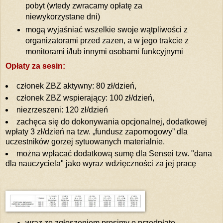
pobyt (wtedy zwracamy opłatę za
niewykorzystane dni)
mogą wyjaśniać wszelkie swoje wątpliwości z
organizatorami przed zazen, a w jego trakcie z
monitorami i/lub innymi osobami funkcyjnymi
Opłaty za sesin:
członek ZBZ aktywny: 80 zł/dzień,
członek ZBZ wspierający: 100 zł/dzień,
niezrzeszeni: 120 zł/dzień
zachęca się do dokonywania opcjonalnej, dodatkowej
wpłaty 3 zł/dzień na tzw. „fundusz zapomogowy” dla
uczestników gorzej sytuowanych materialnie.
można wpłacać dodatkową sumę dla Sensei tzw. "dana
dla nauczyciela" jako wyraz wdzięczności za jej pracę
wraz ze zgłoszeniem prosimy o przedpłatę