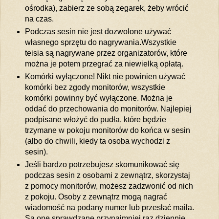
ośrodka), zabierz ze sobą zegarek, żeby wrócić
na czas.
Podczas sesin nie jest dozwolone używać
własnego sprzętu do nagrywania.Wszystkie
teisia są nagrywane przez organizatorów, które
można je potem przegrać za niewielką opłatą.
Komórki wyłączone! Nikt nie powinien używać
komórki bez zgody monitorów, wszystkie
komórki powinny być wyłączone. Można je
oddać do przechowania do monitorów. Najlepiej
podpisane włożyć do pudła, które będzie
trzymane w pokoju monitorów do końca w sesin
(albo do chwili, kiedy ta osoba wychodzi z
sesin).
Jeśli bardzo potrzebujesz skomunikować się
podczas sesin z osobami z zewnątrz, skorzystaj
z pomocy monitorów, możesz zadzwonić od nich
z pokoju. Osoby z zewnątrz mogą nagrać
wiadomość na podany numer lub przesłać maila.
Są one sprawdzane przynajmniej raz dziennie.