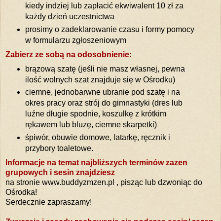
kiedy indziej lub zapłacić ekwiwalent 10 zł za
każdy dzień uczestnictwa
prosimy o zadeklarowanie czasu i formy pomocy
w formularzu zgłoszeniowym
Zabierz ze sobą na odosobnienie:
brązową szatę (jeśli nie masz własnej, pewna
ilość wolnych szat znajduje się w Ośrodku)
ciemne, jednobarwne ubranie pod szatę i na
okres pracy oraz strój do gimnastyki (dres lub
luźne długie spodnie, koszulkę z krótkim
rękawem lub bluzę, ciemne skarpetki)
śpiwór, obuwie domowe, latarkę, ręcznik i
przybory toaletowe.
Informacje na temat najbliższych terminów zazen
grupowych i sesin znajdziesz
na stronie www.buddyzmzen.pl , pisząc lub dzwoniąc do
Ośrodka!
Serdecznie zapraszamy!