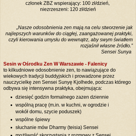
członek ZBZ wspierający: 100 zł/dzień,
niezrzeszeni: 120 zł/dzień
„Nasze odosobnienia zen mają na celu stworzenie jak
najlepszych warunków do ciągłej, zaangażowanej praktyki,
czyli kierowania umysłu do wewnątrz, aby swym światłem
rozjaśnił własne źródło.”
Sensei Sunya
Sesin w Ośrodku Zen W Warszawie - Falenicy
to kilkudniowe odosobnienie zen, to nawiązujące do
wiekowych tradycji buddyjskich i prowadzone przez
nauczycielkę zen Sensei Sunyę Kjolhede, podczas którego
odbywa się intensywna praktyka, obejmująca:
dziesięć godzin formalnego zazen dziennie
wspólną pracę (m.in. w kuchni, w ogrodzie i
wokół domu, szycie poduszek)
wspólne śpiewy
słuchanie mów Dharmy (teisia) Sensei
możliwość skorzystania z rozmowy z Sensei