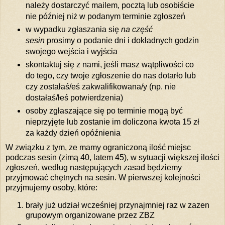
należy dostarczyć mailem, pocztą lub osobiście
nie później niż w podanym terminie zgłoszeń
w wypadku zgłaszania się
na część
sesin
prosimy o podanie dni i dokładnych godzin
swojego wejścia i wyjścia
skontaktuj się z nami, jeśli masz wątpliwości co
do tego, czy twoje zgłoszenie do nas dotarło lub
czy zostałaś/eś zakwalifikowana/y (np. nie
dostałaś/łeś potwierdzenia)
osoby zgłaszające się po terminie mogą być
nieprzyjęte lub zostanie im doliczona kwota 15 zł
za każdy dzień opóźnienia
W związku z tym, ze mamy ograniczoną ilość miejsc
podczas sesin (zimą 40, latem 45), w sytuacji większej ilości
zgłoszeń, według następujących zasad będziemy
przyjmować chętnych na sesin. W pierwszej kolejności
przyjmujemy osoby, które:
brały już udział wcześniej przynajmniej raz w zazen
grupowym organizowane przez ZBZ