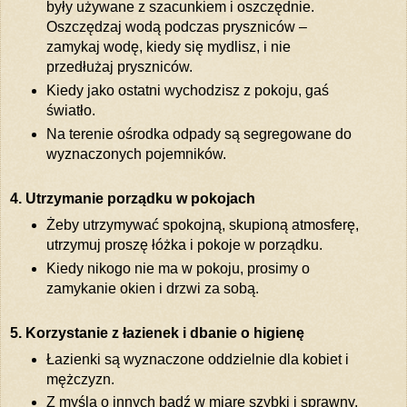
były używane z szacunkiem i oszczędnie.
Oszczędzaj wodą podczas pryszniców –
zamykaj wodę, kiedy się mydlisz, i nie
przedłużaj pryszniców.
Kiedy jako ostatni wychodzisz z pokoju, gaś
światło.
Na terenie ośrodka odpady są segregowane do
wyznaczonych pojemników.
4. Utrzymanie porządku w pokojach
Żeby utrzymywać spokojną, skupioną atmosferę,
utrzymuj proszę łóżka i pokoje w porządku.
Kiedy nikogo nie ma w pokoju, prosimy o
zamykanie okien i drzwi za sobą.
5. Korzystanie z łazienek i dbanie o higienę
Łazienki są wyznaczone oddzielnie dla kobiet i
mężczyzn.
Z myślą o innych bądź w miarę szybki i sprawny,