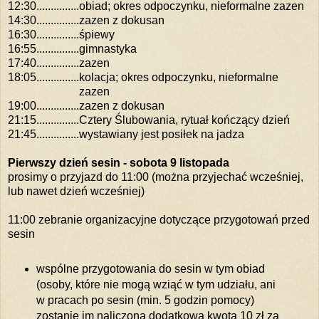
12:30
...............
obiad; okres odpoczynku, nieformalne zazen
14:30
...............
zazen z dokusan
16:30
...............
śpiewy
16:55
...............
gimnastyka
17:40
...............
zazen
18:05
...............
kolacja; okres odpoczynku, nieformalne
zazen
19:00
...............
zazen z dokusan
21:15
...............
Cztery Ślubowania, rytuał kończący dzień
21:45
...............
wystawiany jest posiłek na jadza
Pierwszy dzień sesin - sobota 9 listopada
prosimy o przyjazd do 11:00 (można przyjechać wcześniej,
lub nawet dzień wcześniej)
11:00 zebranie organizacyjne dotyczące przygotowań przed
sesin
wspólne przygotowania do sesin w tym obiad
(osoby, które nie mogą wziąć w tym udziału, ani
w pracach po sesin (min. 5 godzin pomocy)
zostanie im naliczona dodatkowa kwota 10 zł za