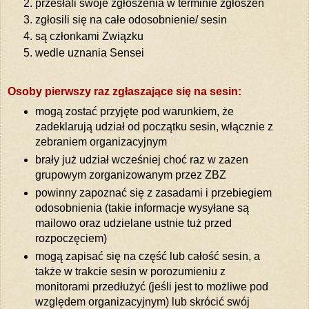
przesłali swoje zgłoszenia w terminie zgłoszeń
zgłosili się na całe odosobnienie/ sesin
są członkami Związku
wedle uznania Sensei
Osoby pierwszy raz zgłaszające się na sesin:
mogą zostać przyjęte pod warunkiem, że
zadeklarują udział od początku sesin, włącznie z
zebraniem organizacyjnym
brały już udział wcześniej choć raz w zazen
grupowym zorganizowanym przez ZBZ
powinny zapoznać się z zasadami i przebiegiem
odosobnienia (takie informacje wysyłane są
mailowo oraz udzielane ustnie tuż przed
rozpoczęciem)
mogą zapisać się na część lub całość sesin, a
także w trakcie sesin w porozumieniu z
monitorami przedłużyć (jeśli jest to możliwe pod
względem organizacyjnym) lub skrócić swój