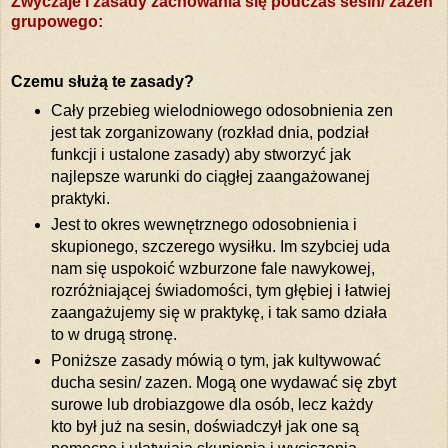
Zwyczaje i zasady zachowania się podczas sesin/ zazen
grupowego:
Czemu służą te zasady?
Cały przebieg wielodniowego odosobnienia zen
jest tak zorganizowany (rozkład dnia, podział
funkcji i ustalone zasady) aby stworzyć jak
najlepsze warunki do ciągłej zaangażowanej
praktyki.
Jest to okres wewnętrznego odosobnienia i
skupionego, szczerego wysiłku. Im szybciej uda
nam się uspokoić wzburzone fale nawykowej,
rozróżniającej świadomości, tym głębiej i łatwiej
zaangażujemy się w praktykę, i tak samo działa
to w drugą stronę.
Poniższe zasady mówią o tym, jak kultywować
ducha sesin/ zazen. Mogą one wydawać się zbyt
surowe lub drobiazgowe dla osób, lecz każdy
kto był już na sesin, doświadczył jak one są