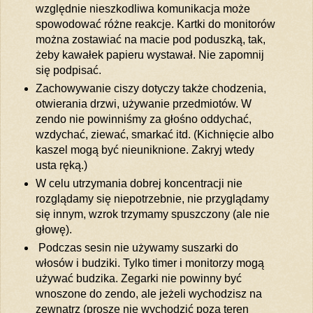
względnie nieszkodliwa komunikacja może
spowodować różne reakcje. Kartki do monitorów
można zostawiać na macie pod poduszką, tak,
żeby kawałek papieru wystawał. Nie zapomnij
się podpisać.
Zachowywanie ciszy dotyczy także chodzenia,
otwierania drzwi, używanie przedmiotów. W
zendo nie powinniśmy za głośno oddychać,
wzdychać, ziewać, smarkać itd. (Kichnięcie albo
kaszel mogą być nieuniknione. Zakryj wtedy
usta ręką.)
W celu utrzymania dobrej koncentracji nie
rozglądamy się niepotrzebnie, nie przyglądamy
się innym, wzrok trzymamy spuszczony (ale nie
głowę).
Podczas sesin nie używamy suszarki do
włosów i budziki. Tylko timer i monitorzy mogą
używać budzika. Zegarki nie powinny być
wnoszone do zendo, ale jeżeli wychodzisz na
zewnątrz (proszę nie wychodzić poza teren