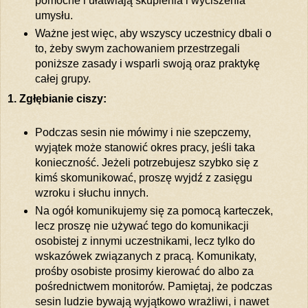
pomocne i ułatwiają skupienia i wyciszenia
umysłu.
Ważne jest więc, aby wszyscy uczestnicy dbali o
to, żeby swym zachowaniem przestrzegali
poniższe zasady i wsparli swoją oraz praktykę
całej grupy.
1. Zgłębianie ciszy:
Podczas sesin nie mówimy i nie szepczemy,
wyjątek może stanowić okres pracy, jeśli taka
konieczność. Jeżeli potrzebujesz szybko się z
kimś skomunikować, proszę wyjdź z zasięgu
wzroku i słuchu innych.
Na ogół komunikujemy się za pomocą karteczek,
lecz proszę nie używać tego do komunikacji
osobistej z innymi uczestnikami, lecz tylko do
wskazówek związanych z pracą. Komunikaty,
prośby osobiste prosimy kierować do albo za
pośrednictwem monitorów. Pamiętaj, że podczas
sesin ludzie bywają wyjątkowo wrażliwi, i nawet