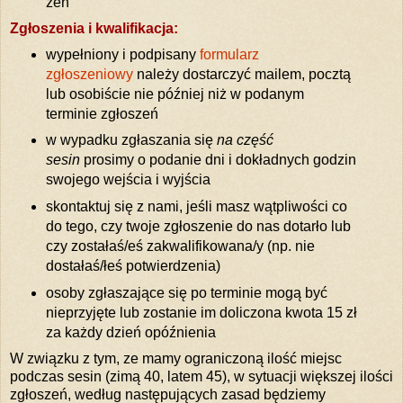
zen
Zgłoszenia i kwalifikacja:
wypełniony i podpisany
formularz
zgłoszeniowy
należy dostarczyć mailem, pocztą
lub osobiście nie później niż w podanym
terminie zgłoszeń
w wypadku zgłaszania się
na część
sesin
prosimy o podanie dni i dokładnych godzin
swojego wejścia i wyjścia
skontaktuj się z nami, jeśli masz wątpliwości co
do tego, czy twoje zgłoszenie do nas dotarło lub
czy zostałaś/eś zakwalifikowana/y (np. nie
dostałaś/łeś potwierdzenia)
osoby zgłaszające się po terminie mogą być
nieprzyjęte lub zostanie im doliczona kwota 15 zł
za każdy dzień opóźnienia
W związku z tym, ze mamy ograniczoną ilość miejsc
podczas sesin (zimą 40, latem 45), w sytuacji większej ilości
zgłoszeń, według następujących zasad będziemy