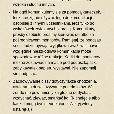
wzroku i słuchu innych.
Na ogół komunikujemy się za pomocą karteczek,
lecz proszę nie używać tego do komunikacji
osobistej z innymi uczestnikami, lecz tylko do
wskazówek związanych z pracą. Komunikaty,
prośby osobiste prosimy kierować do albo za
pośrednictwem monitorów. Pamiętaj, że podczas
sesin ludzie bywają wyjątkowo wrażliwi, i nawet
względnie nieszkodliwa komunikacja może
spowodować różne reakcje. Kartki do monitorów
można zostawiać na macie pod poduszką, tak,
żeby kawałek papieru wystawał. Nie zapomnij
się podpisać.
Zachowywanie ciszy dotyczy także chodzenia,
otwierania drzwi, używanie przedmiotów. W
zendo nie powinniśmy za głośno oddychać,
wzdychać, ziewać, smarkać itd. (Kichnięcie albo
kaszel mogą być nieuniknione. Zakryj wtedy
usta ręką.)