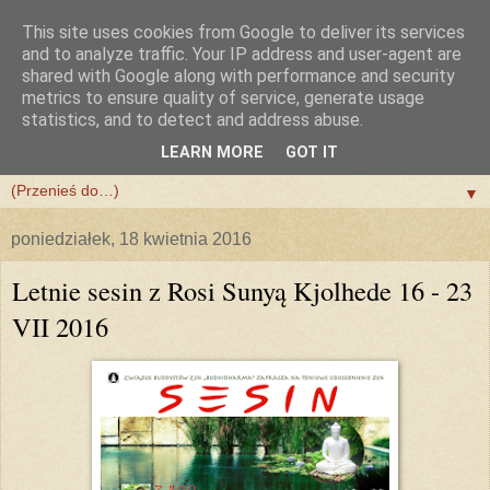
This site uses cookies from Google to deliver its services
and to analyze traffic. Your IP address and user-agent are
shared with Google along with performance and security
metrics to ensure quality of service, generate usage
statistics, and to detect and address abuse.
LEARN MORE
GOT IT
▼
▼
poniedziałek, 18 kwietnia 2016
Letnie sesin z Rosi Sunyą Kjolhede 16 - 23
VII 2016