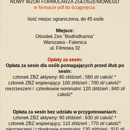
NOWY WZÓR FORMULARZA ZGŁOSZENIOWEGO
w formacie pdf do ściągnięcia
ilość miejsc ograniczona, do 45 osób
Miejsce:
Ośrodek Zen "Bodhidharma"
Warszawa - Falenica
ul. Filmowa 32
Opłaty za sesin:
Opłata za sesin dla osób pomagających przed i/lub po
sesin:
członek ZBZ aktywny: 80 zł/dzień ; 560 zł/ całość *
członek ZBZ wspierający: 100 zł/dzień ; 700 zł/ całość*
niezrzeszeni / członkowie nominalni: 120 zł/dzień ; 840 zł/
całość*
Opłata za sesin bez udziału w przygotowaniach:
członek ZBZ aktywny: 90 zł/dzień ; 630 zł/ całość *
członek ZBZ wspierający: 110 zł/dzień ; 770 zł/ całość*
niezrzeszeni / członkowie nominalni: 130 zł/dzień ; 910 zł/