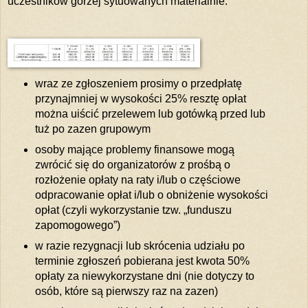
uczestników gorzej sytuowanych materialnie.
wraz ze zgłoszeniem prosimy o przedpłatę
przynajmniej w wysokości 25% resztę opłat
można uiścić przelewem lub gotówką przed lub
tuż po zazen grupowym
osoby mające problemy finansowe mogą
zwrócić się do organizatorów z prośbą o
rozłożenie opłaty na raty i/lub o częściowe
odpracowanie opłat i/lub o obniżenie wysokości
opłat (czyli wykorzystanie tzw. „funduszu
zapomogowego”)
w razie rezygnacji lub skrócenia udziału po
terminie zgłoszeń pobierana jest kwota 50%
opłaty za niewykorzystane dni (nie dotyczy to
osób, które są pierwszy raz na zazen)