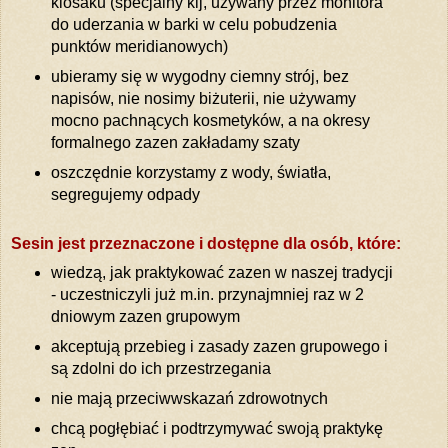
kiosaku (specjalny kij, używany przez monitora
do uderzania w barki w celu pobudzenia
punktów meridianowych)
ubieramy się w wygodny ciemny strój, bez
napisów, nie nosimy biżuterii, nie używamy
mocno pachnących kosmetyków, a na okresy
formalnego zazen zakładamy szaty
oszczędnie korzystamy z wody, światła,
segregujemy odpady
Sesin jest przeznaczone i dostępne dla osób, które:
wiedzą, jak praktykować zazen w naszej tradycji
- uczestniczyli już m.in. przynajmniej raz w 2
dniowym zazen grupowym
akceptują przebieg i zasady zazen grupowego i
są zdolni do ich przestrzegania
nie mają przeciwwskazań zdrowotnych
chcą pogłębiać i podtrzymywać swoją praktykę