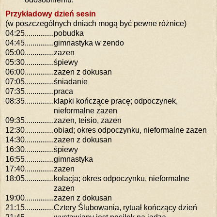
Przykładowy dzień sesin
(w poszczególnych dniach mogą być pewne różnice)
04:25
...............
pobudka
04:45
...............
gimnastyka w zendo
05:00
...............
zazen
05:30
...............
śpiewy
06:00
...............
zazen z dokusan
07:05
...............
śniadanie
07:35
...............
praca
08:35
...............
klapki kończące pracę; odpoczynek,
nieformalne zazen
09:35
...............
zazen, teisio, zazen
12:30
...............
obiad; okres odpoczynku, nieformalne zazen
14:30
...............
zazen z dokusan
16:30
...............
śpiewy
16:55
...............
gimnastyka
17:40
...............
zazen
18:05
...............
kolacja; okres odpoczynku, nieformalne
zazen
19:00
...............
zazen z dokusan
21:15
...............
Cztery Ślubowania, rytuał kończący dzień