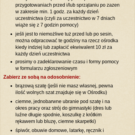
przygotowaniach przed i/lub sprzątaniu po zazen
w zakresie min. 1 godz. za każdy dzień
uczestnictwa (czyli za uczestnictwo w 7 dniach
wiąże się z 7 godzin pomocy)
jeśli jest to niemożliwe tuż przed lub po sesin,
można odpracować te godziny na rzecz ośrodka
kiedy indziej lub zapłacić ekwiwalent 10 zł za
każdy dzień uczestnictwa
prosimy o zadeklarowanie czasu i formy pomocy
w formularzu zgłoszeniowym
Zabierz ze sobą na odosobnienie:
brązową szatę (jeśli nie masz własnej, pewna
ilość wolnych szat znajduje się w Ośrodku)
ciemne, jednobarwne ubranie pod szatę i na
okres pracy oraz strój do gimnastyki (dres lub
luźne długie spodnie, koszulkę z krótkim
rękawem lub bluzę, ciemne skarpetki)
śpiwór, obuwie domowe, latarkę, ręcznik i