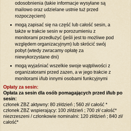
odosobnienia (takie informacje wysyłane są
mailowo oraz udzielane ustnie tuż przed
rozpoczęciem)
mogą zapisać się na część lub całość sesin, a
także w trakcie sesin w porozumieniu z
monitorami przedłużyć (jeśli jest to możliwe pod
względem organizacyjnym) lub skrócić swój
pobyt (wtedy zwracamy opłatę za
niewykorzystane dni)
mogą wyjaśniać wszelkie swoje wątpliwości z
organizatorami przed zazen, a w jego trakcie z
monitorami i/lub innymi osobami funkcyjnymi
Opłaty za sesin:
Opłata za sesin dla osób pomagających przed i/lub po
sesin:
członek ZBZ aktywny: 80 zł/dzień ; 560 zł/ całość *
członek ZBZ wspierający: 100 zł/dzień ; 700 zł/ całość*
niezrzeszeni / członkowie nominalni: 120 zł/dzień ; 840 zł/
całość*