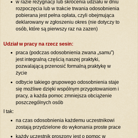
w razie rezygnacji lub skrócenia udziału w dniu
rozpoczęcia lub w trakcie trwania odosobnienia
pobierana jest pełna opłata, czyli obejmująca
deklarowany w zgłoszeniu okres (nie dotyczy to
osób, które są pierwszy raz na zazen)
Udział w pracy na rzecz sesin:
praca (podczas odosobnienia zwana „samu”)
jest integralną częścią naszej praktyki,
pozwalającą przenosić formalną praktykę w
życie
odbycie takiego grupowego odosobnienia staje
się możliwe dzięki wspólnym przygotowaniom i
pracy, a każda pomoc zmniejsza obciążenie
poszczególnych osób
I tak:
na czas odosobnienia każdemu uczestnikowi
zostają przydzielone do wykonania proste prace
każdy uczestnik proszony jest o pomoc w