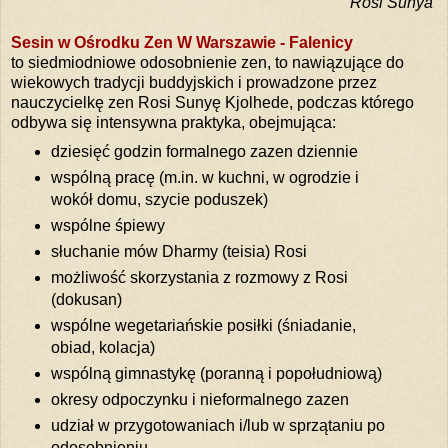
Rosi Sunya
Sesin w Ośrodku Zen W Warszawie - Falenicy
to siedmiodniowe odosobnienie zen, to nawiązujące do
wiekowych tradycji buddyjskich i prowadzone przez
nauczycielkę zen Rosi Sunyę Kjolhede, podczas którego
odbywa się intensywna praktyka, obejmująca:
dziesięć godzin formalnego zazen dziennie
wspólną pracę (m.in. w kuchni, w ogrodzie i
wokół domu, szycie poduszek)
wspólne śpiewy
słuchanie mów Dharmy (teisia) Rosi
możliwość skorzystania z rozmowy z Rosi
(dokusan)
wspólne wegetariańskie posiłki (śniadanie,
obiad, kolacja)
wspólną gimnastykę (poranną i popołudniową)
okresy odpoczynku i nieformalnego zazen
udział w przygotowaniach i/lub w sprzątaniu po
odosobnieniu.