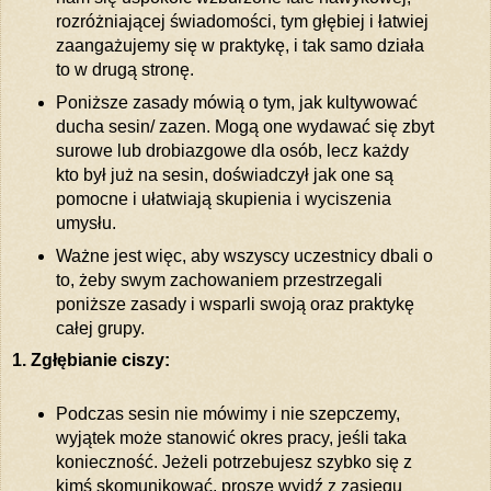
rozróżniającej świadomości, tym głębiej i łatwiej
zaangażujemy się w praktykę, i tak samo działa
to w drugą stronę.
Poniższe zasady mówią o tym, jak kultywować
ducha sesin/ zazen. Mogą one wydawać się zbyt
surowe lub drobiazgowe dla osób, lecz każdy
kto był już na sesin, doświadczył jak one są
pomocne i ułatwiają skupienia i wyciszenia
umysłu.
Ważne jest więc, aby wszyscy uczestnicy dbali o
to, żeby swym zachowaniem przestrzegali
poniższe zasady i wsparli swoją oraz praktykę
całej grupy.
1. Zgłębianie ciszy:
Podczas sesin nie mówimy i nie szepczemy,
wyjątek może stanowić okres pracy, jeśli taka
konieczność. Jeżeli potrzebujesz szybko się z
kimś skomunikować, proszę wyjdź z zasięgu