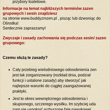
przybory toaletowe.
Informacje na temat najbliższych terminów zazen
grupowych i sesin znajdziesz
na stronie www.buddyzmzen.pl , pisząc lub dzwoniąc do
Ośrodka!
Serdecznie zapraszamy!
Zwyczaje i zasady zachowania się podczas sesin/ zazen
grupowego:
Czemu służą te zasady?
Cały przebieg wielodniowego odosobnienia zen
jest tak zorganizowany (rozkład dnia, podział
funkcji i ustalone zasady) aby stworzyć jak
najlepsze warunki do ciągłej zaangażowanej
praktyki.
Jest to okres wewnętrznego odosobnienia i
skupionego, szczerego wysiłku. Im szybciej uda
nam się uspokoić wzburzone fale nawykowej,