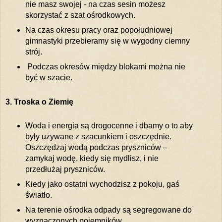
nie masz swojej - na czas sesin możesz
skorzystać z szat ośrodkowych.
Na czas okresu pracy oraz popołudniowej
gimnastyki przebieramy się w wygodny ciemny
strój.
Podczas okresów między blokami można nie
być w szacie.
3. Troska o Ziemię
Woda i energia są drogocenne i dbamy o to aby
były używane z szacunkiem i oszczędnie.
Oszczędzaj wodą podczas pryszniców –
zamykaj wodę, kiedy się mydlisz, i nie
przedłużaj pryszniców.
Kiedy jako ostatni wychodzisz z pokoju, gaś
światło.
Na terenie ośrodka odpady są segregowane do
wyznaczonych pojemników.