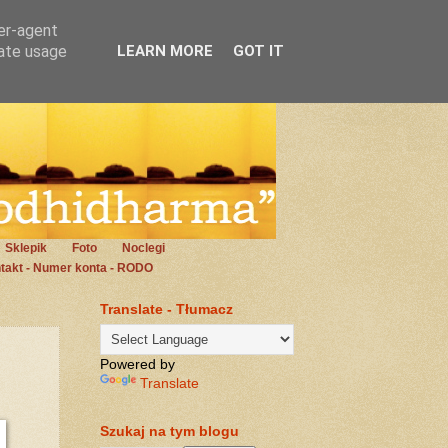
ser-agent
rate usage
LEARN MORE
GOT IT
Sklepik
Foto
Noclegi
takt - Numer konta - RODO
Translate - Tłumacz
Powered by
Translate
Szukaj na tym blogu