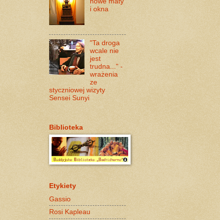
nowe maty
i okna
"Ta droga
wcale nie
jest
trudna..." -
wrażenia
ze
styczniowej wizyty
Sensei Sunyi
Biblioteka
Etykiety
Gassio
Rosi Kapleau