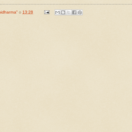
hidharma"
o
13:28