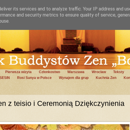
liver its services and to analyze traffic. Your IP address and u
rmance and security metrics to ensure quality of service, gene
buse.
Pierwsza wizyta
Członkostwo
Warszawa
Wrocław
Teksty
SESIN
Rosi Sunya w Polsce
Wynajem dla grup
Kuchnia Zen
Kon
en z teisio i Ceremonią Dziękczynienia