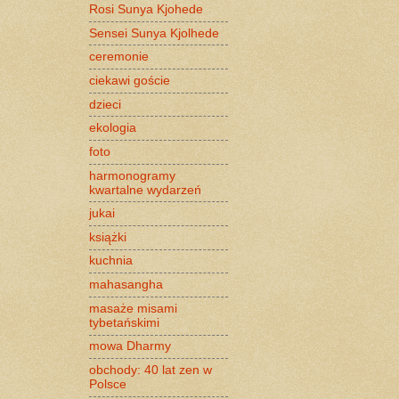
Rosi Sunya Kjohede
Sensei Sunya Kjolhede
ceremonie
ciekawi goście
dzieci
ekologia
foto
harmonogramy
kwartalne wydarzeń
jukai
książki
kuchnia
mahasangha
masaże misami
tybetańskimi
mowa Dharmy
obchody: 40 lat zen w
Polsce