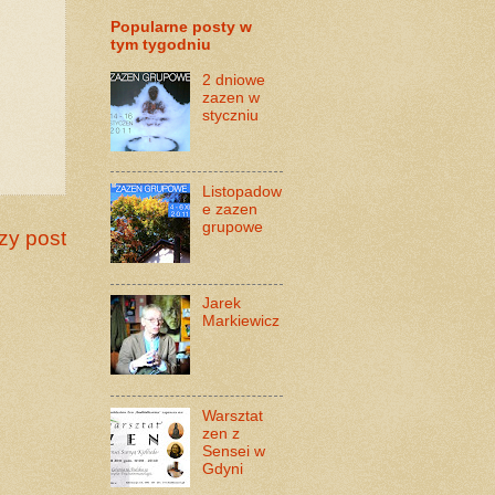
Popularne posty w
tym tygodniu
2 dniowe
zazen w
styczniu
Listopadow
e zazen
grupowe
zy post
Jarek
Markiewicz
Warsztat
zen z
Sensei w
Gdyni