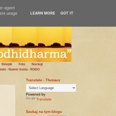
ser-agent
rate usage
LEARN MORE
GOT IT
Sklepik
Foto
Noclegi
takt - Numer konta - RODO
Translate - Tłumacz
Powered by
Translate
Szukaj na tym blogu