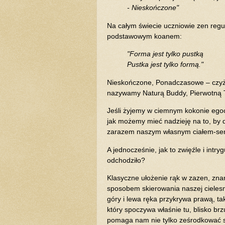
- Nieskończone"
Na całym świecie uczniowie zen regu
podstawowym koanem:
"Forma jest tylko pustką
Pustka jest tylko formą."
Nieskończone, Ponadczasowe – czyż nie
nazywamy Naturą Buddy, Pierwotną 
Jeśli żyjemy w ciemnym kokonie egoc
jak możemy mieć nadzieję na to, by d
zarazem naszym własnym ciałem-ser
A jednocześnie, jak to zwięźle i intry
odchodziło?
Klasyczne ułożenie rąk w zazen, zn
sposobem skierowania naszej cieles
góry i lewa ręka przykrywa prawą, tak
który spoczywa właśnie tu, blisko br
pomaga nam nie tylko ześrodkować si