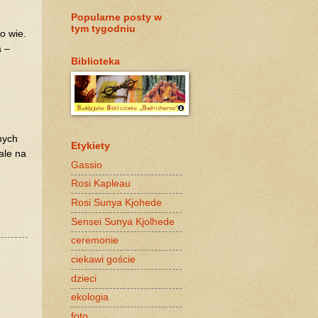
Popularne posty w
tym tygodniu
o wie.
a –
Biblioteka
.
mych
Etykiety
ale na
Gassio
Rosi Kapleau
Rosi Sunya Kjohede
Sensei Sunya Kjolhede
ceremonie
ciekawi goście
dzieci
ekologia
foto