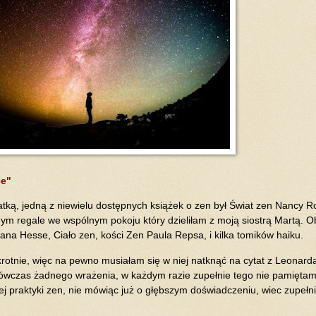
e"
atką, jedną z niewielu dostępnych książek o zen był Świat zen Nancy R
nym regale we wspólnym pokoju który dzieliłam z moją siostrą Martą. 
rmana Hesse, Ciało zen, kości Zen Paula Repsa, i kilka tomików haiku.
rotnie, więc na pewno musiałam się w niej natknąć na cytat z Leonard
 wówczas żadnego wrażenia, w każdym razie zupełnie tego nie pamięta
j praktyki zen, nie mówiąc już o głębszym doświadczeniu, wiec zupełni