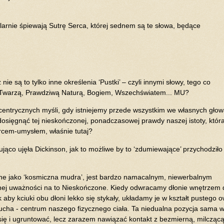
larnie śpiewają Sutrę Serca, której sednem są te słowa, będące
 są to tylko inne określenia ‘Pustki’ – czyli innymi słowy, tego co
Twarzą, Prawdziwą Naturą, Bogiem, Wszechświatem... MU?
entrycznych myśli, gdy istniejemy przede wszystkim we własnych głow
osięgnąć tej nieskończonej, ponadczasowej prawdy naszej istoty, która
cem-umysłem, właśnie tutaj?
gująco ujęła Dickinson, jak to możliwe by to ‘zdumiewające’ przychodziło 
ane jako ‘kosmiczna mudra’, jest bardzo namacalnym, niewerbalnym
nej uważności na to Nieskończone. Kiedy odwracamy dłonie wnętrzem 
 aby kciuki obu dłoni lekko się stykały, układamy je w kształt pustego o
zucha - centrum naszego fizycznego ciała. Ta niedualna pozycja sama w
ę i ugruntować, lecz zarazem nawiązać kontakt z bezmierną, milcząc