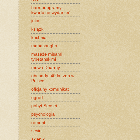
harmonogramy
kwartalne wydarzeń
jukai
książki
kuchnia
mahasangha
masaże misami
tybetańskimi
mowa Dharmy
obchody: 40 lat zen w
Polsce
oficjalny komunikat
ogród
pobyt Sensei
psychologia
remont
sesin
sklepik