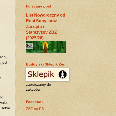
Polecany post
List Noworoczny od
Rosi Sunyi oraz
Zarządu i
Starszyzny ZBZ
(2025/26)
ach,
 jest
Buddyjski Sklepik Zen
i
zapraszamy do
zakupów
do
Facebook
walu,
 sobie
ZBZ na FB
ą