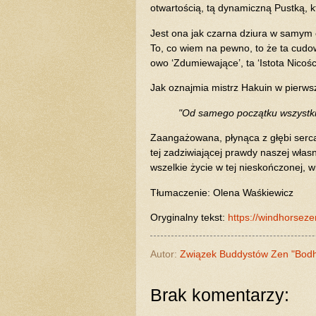
otwartością, tą dynamiczną Pustką, k
Jest ona jak czarna dziura w samym 
To, co wiem na pewno, to że ta cudow
owo ‘Zdumiewające’, ta ‘Istota Nicości
Jak oznajmia mistrz Hakuin w pierws
"Od samego początku wszystkie
Zaangażowana, płynąca z głębi serc
tej zadziwiającej prawdy naszej własn
wszelkie życie w tej nieskończonej, w
Tłumaczenie: Olena Waśkiewicz
Oryginalny tekst:
https://windhorseze
Autor:
Związek Buddystów Zen "Bod
Brak komentarzy: