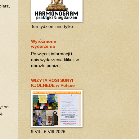
plarz,
Ten tydzień i nie tylko....
Wyróżnione
wydarzenia
Po więcej informacji i
opis wydarzenia kliknij w
obrazki poniżej.
WIZYTA ROSI SUNYI
KJOLHEDE w Polsce
ył on
ią
9 VII - 6 VIII 2026