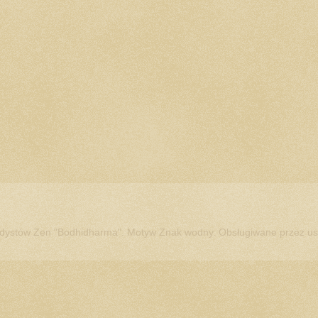
dystów Zen "Bodhidharma". Motyw Znak wodny. Obsługiwane przez u