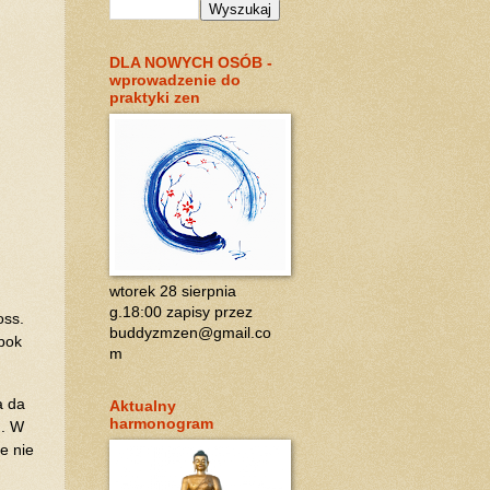
DLA NOWYCH OSÓB -
wprowadzenie do
praktyki zen
wtorek 28 sierpnia
g.18:00 zapisy przez
oss.
buddyzmzen@gmail.co
Obok
m
a da
Aktualny
harmonogram
m. W
e nie