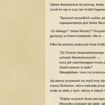
Jakieś dwadzieścia lat pózniej, kiedy
rzucił mi się w oczy ten krótki fragme
"Spośród wszystkich cudów, jak
najwspanialsza jest Istota Nicoś
Co takiego? ‘Istota Nicości’? Oczyw
geniuszy w historii ludzkości. Ale to 
Kilka lat później zaskoczył mnie krót
"Za Gościa niespodziewanego
uchodzi Nieskończoność —
Lecz jak zdumiewające może p
Jeżeli zawsze tu było?
Niewątpliwie i ona coś przeczuw
Jej wiersz przywodzi na myśl inny sł
znany Dickinson, która należała prz
znało je wielu z tych, którzy w lata
"Gdyby oczyścić drzwi percepc
Wszystko przejawi się takie, jak