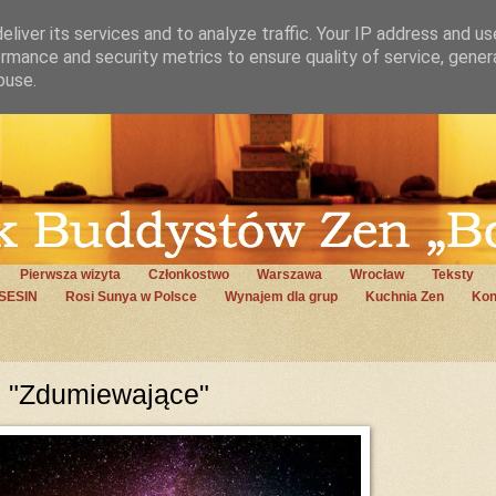
liver its services and to analyze traffic. Your IP address and u
rmance and security metrics to ensure quality of service, gene
buse.
Pierwsza wizyta
Członkostwo
Warszawa
Wrocław
Teksty
SESIN
Rosi Sunya w Polsce
Wynajem dla grup
Kuchnia Zen
Kon
e "Zdumiewające"