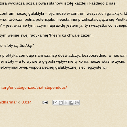
tóra wykracza poza słowa i stanowi istotę każdej i każdego z nas.
centrum naszej galaktyki – być może w centrum wszystkich galaktyk, kt
na, twórcza, pełna potencjału, nieustannie przekształcająca się Pustk
’ – jest właśnie tym, czym naprawdę jestem ja, ty i wszystko co istnieje
zym wersie swej radykalnej ‘Pieśni ku chwale zazen’:
 istoty są Buddą!"
a praktyka zen daje nam szansę doświadczyć bezpośrednio, w nas sa
ej istoty – a to wywiera głęboki wpływ nie tylko na nasze własne życie, 
ielowymiarowej, współzależnej galaktycznej sieci egzystencji.
n.org/uncategorized/that-stupendous/
hidharma"
o
09:14