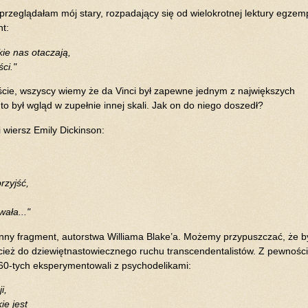
 przeglądałam mój stary, rozpadający się od wielokrotnej lektury egzem
nt:
ie nas otaczają,
ci."
iście, wszyscy wiemy że da Vinci był zapewne jednym z największych
– to był wgląd w zupełnie innej skali. Jak on do niego doszedł?
ki wiersz Emily Dickinson:
rzyjść,
ała..."
ynny fragment, autorstwa Williama Blake’a. Możemy przypuszczać, że b
ecież do dziewiętnastowiecznego ruchu transcendentalistów. Z pewnośc
ch 60-tych eksperymentowali z psychodelikami:
ji,
ie jest