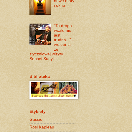
nowe maty
i okna
"Ta droga
wcale nie
jest
trudna..." -
wrażenia
ze
styczniowej wizyty
Sensei Sunyi
Biblioteka
Etykiety
Gassio
Rosi Kapleau