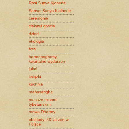
Rosi Sunya Kjohede
Sensei Sunya Kjolhede
ceremonie
ciekawi goście
dzieci
ekologia
foto
harmonogramy
kwartalne wydarzeń
jukai
książki
kuchnia
mahasangha
masaże misami
tybetańskimi
mowa Dharmy
obchody: 40 lat zen w
Polsce