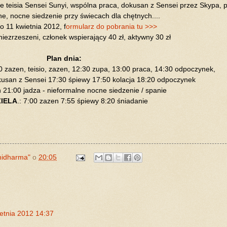
 teisia Sensei Sunyi, wspólna praca, dokusan z Sensei przez Skypa, po
ne, nocne siedzenie przy świecach dla chętnych....
o 11 kwietnia 2012, f
ormularz do pobrania tu >>>
 niezrzeszeni, członek wspierający 40 zł, aktywny 30 zł
Plan dnia:
0 zazen, teisio, zazen, 12:30 zupa, 13:00 praca, 14:30 odpoczynek,
kusan z Sensei 17:30 śpiewy 17:50 kolacja 18:20 odpoczynek
 21:00 jadza - nieformalne nocne siedzenie / spanie
ZIELA
.: 7:00 zazen 7:55 śpiewy 8:20 śniadanie
hidharma"
o
20:05
ietnia 2012 14:37