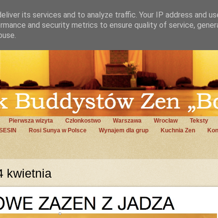
liver its services and to analyze traffic. Your IP address and u
rmance and security metrics to ensure quality of service, gene
buse.
Pierwsza wizyta
Członkostwo
Warszawa
Wrocław
Teksty
SESIN
Rosi Sunya w Polsce
Wynajem dla grup
Kuchnia Zen
Kon
 kwietnia