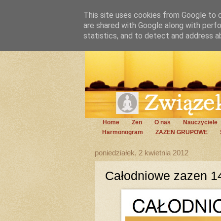
This site uses cookies from Google to de
are shared with Google along with perfo
statistics, and to detect and address a
Home
Zen
O nas
Nauczyciele
Harmonogram
ZAZEN GRUPOWE
poniedziałek, 2 kwietnia 2012
Całodniowe zazen 14