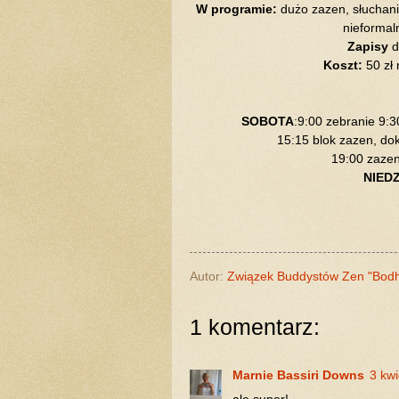
W programie:
dużo zazen, słuchanie
nieformal
Zapisy
d
Koszt:
50 zł
SOBOTA
:9:00 zebranie 9:3
15:15 blok zazen, do
19:00 zazen
NIED
Autor:
Związek Buddystów Zen "Bod
1 komentarz:
Marnie Bassiri Downs
3 kw