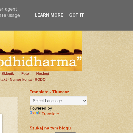
ser-agent
rate usage
LEARN MORE
GOT IT
Sklepik
Foto
Noclegi
takt - Numer konta - RODO
Translate - Tłumacz
Powered by
Translate
Szukaj na tym blogu