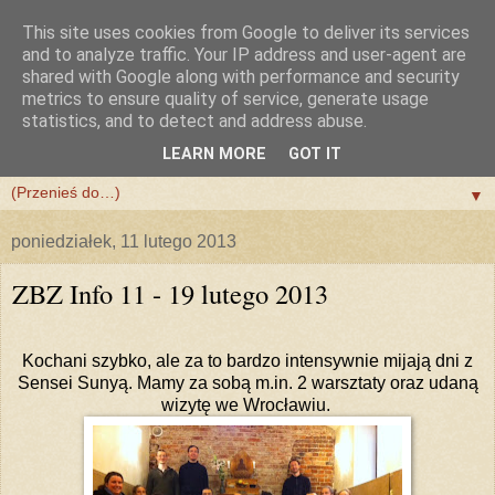
This site uses cookies from Google to deliver its services
and to analyze traffic. Your IP address and user-agent are
shared with Google along with performance and security
metrics to ensure quality of service, generate usage
statistics, and to detect and address abuse.
LEARN MORE
GOT IT
▼
▼
poniedziałek, 11 lutego 2013
ZBZ Info 11 - 19 lutego 2013
Kochani szybko, ale za to bardzo intensywnie mijają dni z
Sensei Sunyą. Mamy za sobą m.in. 2 warsztaty oraz udaną
wizytę we Wrocławiu.