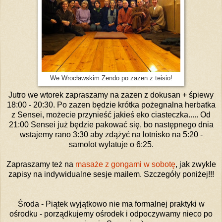
We Wrocławskim Zendo po zazen z teisio!
Jutro we wtorek zapraszamy na zazen z dokusan + śpiewy
18:00 - 20:30. Po zazen będzie krótka pożegnalna herbatka
z Sensei, możecie przynieść jakieś eko ciasteczka..... Od
21:00 Sensei już będzie pakować się, bo następnego dnia
wstajemy rano 3:30 aby zdążyć na lotnisko na 5:20 -
samolot wylatuje o 6:25.
Zapraszamy też na
masaże z gongami w sobotę
, jak zwykle
zapisy na indywidualne sesje mailem. Szczegóły poniżej!!!
Środa - Piątek wyjątkowo nie ma formalnej praktyki w
ośrodku - porządkujemy ośrodek i odpoczywamy nieco po