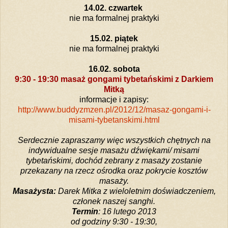
14.02. czwartek
nie ma formalnej praktyki
15.02. piątek
nie ma formalnej praktyki
16.02. sobota
9:30 - 19:30 masaż gongami tybetańskimi z Darkiem
Mitką
informacje i zapisy:
http://www.buddyzmzen.pl/2012/12/masaz-gongami-i-
misami-tybetanskimi.html
Serdecznie zapraszamy więc wszystkich chętnych na
indywidualne sesje masażu dźwiękami/ misami
tybetańskimi, dochód zebrany z masaży zostanie
przekazany na rzecz ośrodka oraz pokrycie kosztów
masaży.
Masażysta:
Darek Mitka z wieloletnim doświadczeniem,
członek naszej sanghi.
Termin
: 16 lutego 2013
od godziny 9:30 - 19:30,