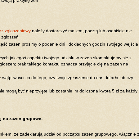
 swoją praktykę zen
rz zgłoszeniowy
należy dostarczyć mailem, pocztą lub osobiście nie
e zgłoszeń
zęść zazen prosimy o podanie dni i dokładnych godzin swojego wejścia
cych jakiegoś aspektu twojego udziału w zazen skontaktujemy się z
zgłoszeń; brak takiego kontaktu oznacza przyjęcie cię na zazen na
sz wątpliwości co do tego, czy twoje zgłoszenie do nas dotarło lub czy
nie mogą być nieprzyjęte lub zostanie im doliczona kwota 5 zł za każdy
ię na zazen grupowe:
nkiem, że zadeklarują udział od początku zazen grupowego, włącznie 