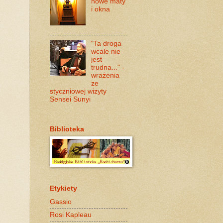
nowe maty
i okna
e
"Ta droga
wcale nie
jest
trudna..." -
wrażenia
ze
styczniowej wizyty
Sensei Sunyi
Biblioteka
Etykiety
Gassio
Rosi Kapleau