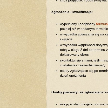
chcą pogłębiać i podtrzymywać
Zgłoszenia i kwalifikacja:
wypełniony i podpisany
formula
później niż w podanym termini
w wypadku zgłaszania się na c
i wyjścia
w wypadku wątpliwości dotyczą
tobą w ciągu 2 dni od terminu 
deklarowany okres
skontaktuj się z nami, jeśli ma
zostałaś/eś zakwalifikowana/y
osoby zgłaszające się po termi
dzień opóźnienia
Osoby pierwszy raz zgłaszające s
mogą zostać przyjęte pod waru