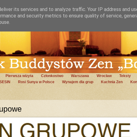
liver its services and to analyze traffic. Your IP address and u
rmance and security metrics to ensure quality of service, gene
buse.
Pierwsza wizyta
Członkostwo
Warszawa
Wrocław
Teksty
SESIN
Rosi Sunya w Polsce
Wynajem dla grup
Kuchnia Zen
Kon
rupowe