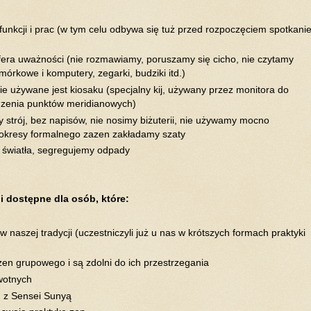
ł funkcji i prac (w tym celu odbywa się tuż przed rozpoczęciem spotkani
fera uważności (nie rozmawiamy, poruszamy się cicho, nie czytamy
órkowe i komputery, zegarki, budziki itd.)
ie używane jest kiosaku (specjalny kij, używany przez monitora do
dzenia punktów meridianowych)
strój, bez napisów, nie nosimy biżuterii, nie używamy mocno
okresy formalnego zazen zakładamy szaty
 światła, segregujemy odpady
i dostępne dla osób, które:
 naszej tradycji (uczestniczyli już u nas w krótszych formach praktyki
zen grupowego i są zdolni do ich przestrzegania
wotnych
n z Sensei Sunyą