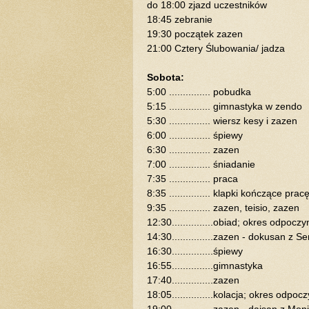
do 18:00 zjazd uczestników
18:45 zebranie
19:30 początek zazen
21:00 Cztery Ślubowania/ jadza
Sobota:
5:00 ............... pobudka
5:15 ............... gimnastyka w zendo
5:30 ............... wiersz kesy i zazen
6:00 ............... śpiewy
6:30 ............... zazen
7:00 ............... śniadanie
7:35 ............... praca
8:35 ............... klapki kończące p
9:35 ............... zazen, teisio, zazen
12:30...............obiad; okres odpoc
14:30...............zazen - dokusan z 
16:30...............śpiewy
16:55...............gimnastyka
17:40...............zazen
18:05...............kolacja; okres odp
19:00...............zazen - daisan z Mo