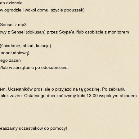
zen dziennie
 w ogrodzie i wokół domu, szycie poduszek)
 Sensei z mp3
wy z Sensei (dokusan) przez Skype’a i/lub osobiście z monitorem
(śniadanie, obiad, kolacja)
 popołudniową)
nego zazen
i/lub w sprzątaniu po odosobnieniu.
em. Uczestników prosi się o przyjazd na tą godzinę. Po zebraniu
blok zazen. Ostatniego dnia kończymy koło 13:00 wspólnym obiadem.
apraszamy uczestników do pomocy!