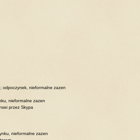
racę; odpoczynek, nieformalne zazen
zynku, nieformalne zazen
Sensei przez Skypa
oczynku, nieformalne zazen
nitorem