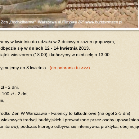
zamy w kwietniu do udziału w 2-dniowym zazen grupowym,
odbędzie się
w dniach 12 - 14 kwietnia 2013
.
ątek wieczorem (18:00) i kończymy w niedzielę o 13:00.
zyjmujemy do 8 kwietnia.
(do pobrania tu >>>)
ł - 2 dni,
100 zł - 2 dni,
ni,
dku Zen W Warszawie - Falenicy to kilkudniowe (na ogół 2-3 dni)
 wiekowych tradycji buddyjskich i prowadzone przez osoby upoważnio
onitorów), podczas którego odbywa się intensywna praktyka, obejmują