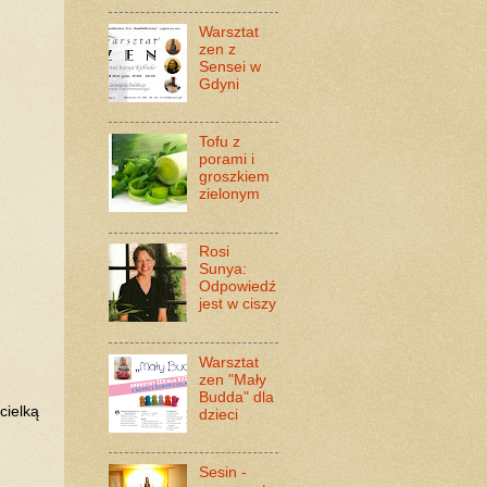
Warsztat
zen z
Sensei w
Gdyni
Tofu z
porami i
groszkiem
zielonym
Rosi
Sunya:
Odpowiedź
jest w ciszy
Warsztat
zen "Mały
Budda" dla
cielką
dzieci
Sesin -