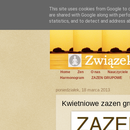
This site uses cookies from Google to de
are shared with Google along with perfo
statistics, and to detect and address a
Home
Zen
O nas
Nauczyciele
Harmonogram
ZAZEN GRUPOWE
poniedziałek, 18 marca 2013
Kwietniowe zazen g