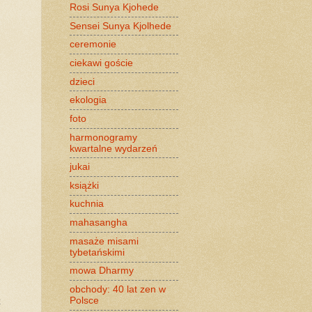
Rosi Sunya Kjohede
Sensei Sunya Kjolhede
ceremonie
ciekawi goście
dzieci
ekologia
foto
harmonogramy
kwartalne wydarzeń
jukai
książki
kuchnia
mahasangha
masaże misami
tybetańskimi
mowa Dharmy
obchody: 40 lat zen w
z
Polsce