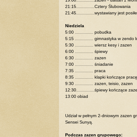
21:15...............Cztery Ślubowania
21:45...............wystawiany jest posi
Niedziela
5:00 ............... pobudka
5:15 ............... gimnastyka w zendo
5:30 ............... wiersz kesy i zazen
6:00 ............... śpiewy
6:30 ............... zazen
7:00 ............... śniadanie
7:35 ............... praca
8:35 ............... klapki kończące p
9:30 ............... zazen, teisio, zazen
12:30...............śpiewy kończące zaz
13:00 obiad
Udział w pełnym 2-dniowym zazen gr
Sensei Sunyą.
Podczas zazen grupowego: