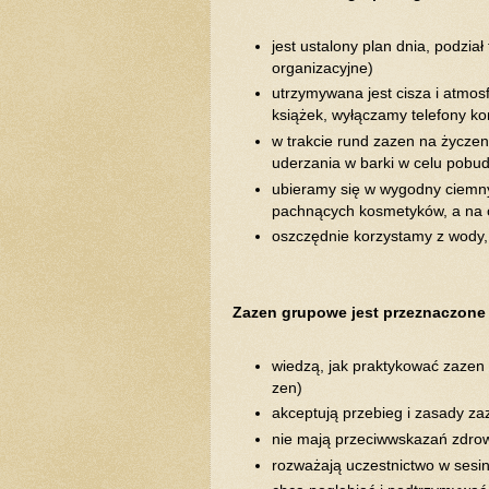
jest ustalony plan dnia, podzia
organizacyjne)
utrzymywana jest cisza i atmos
książek, wyłączamy telefony kom
w trakcie rund zazen na życzen
uderzania w barki w celu pobu
ubieramy się w wygodny ciemny 
pachnących kosmetyków, a na 
oszczędnie korzystamy z wody,
Zazen grupowe jest przeznaczone 
wiedzą, jak praktykować zazen w
zen)
akceptują przebieg i zasady za
nie mają przeciwwskazań zdro
rozważają uczestnictwo w sesi