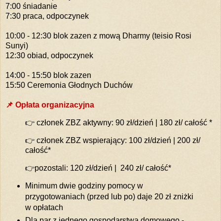
7:00 śniadanie
7:30 praca, odpoczynek
10:00 - 12:30 blok zazen z mową Dharmy (teisio Rosi
Sunyi)
12:30 obiad, odpoczynek
14:00 - 15:50 blok zazen
15:50 Ceremonia Głodnych Duchów
📌 Opłata organizacyjna
👉 członek ZBZ aktywny: 90 zł/dzień | 180 zł/ całość *
👉 członek ZBZ wspierający: 100 zł/dzień | 200 zł/
całość*
👉pozostali: 120 zł/dzień | 240 zł/ całość*
Minimum dwie godziny pomocy w
przygotowaniach (przed lub po) daje 20 zł zniżki
w opłatach
Dla par z jednego gospodarstwa domowego -