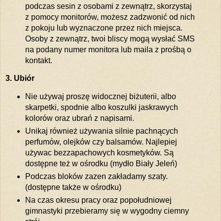
podczas sesin z osobami z zewnątrz, skorzystaj
z pomocy monitorów, możesz zadzwonić od nich
z pokoju lub wyznaczone przez nich miejsca.
Osoby z zewnątrz, twoi bliscy mogą wysłać SMS
na podany numer monitora lub maila z prośbą o
kontakt.
3. Ubiór
Nie używaj proszę widocznej biżuterii, albo
skarpetki, spodnie albo koszulki jaskrawych
kolorów oraz ubrań z napisami.
Unikaj również używania silnie pachnących
perfumów, olejków czy balsamów. Najlepiej
używac bezzapachowych kosmetyków. Są
dostępne też w ośrodku (mydło Biały Jeleń)
Podczas bloków zazen zakładamy szaty.
(dostępne także w ośrodku)
Na czas okresu pracy oraz popołudniowej
gimnastyki przebieramy się w wygodny ciemny