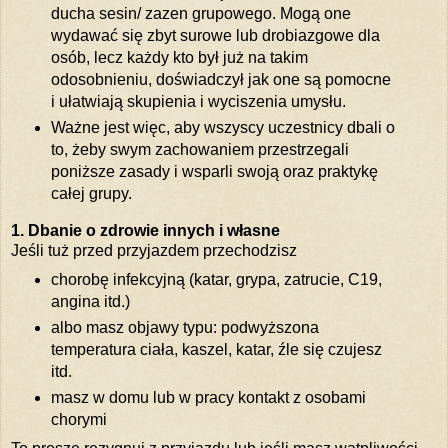
ducha sesin/ zazen grupowego. Mogą one
wydawać się zbyt surowe lub drobiazgowe dla
osób, lecz każdy kto był już na takim
odosobnieniu, doświadczył jak one są pomocne
i ułatwiają skupienia i wyciszenia umysłu.
Ważne jest więc, aby wszyscy uczestnicy dbali o
to, żeby swym zachowaniem przestrzegali
poniższe zasady i wsparli swoją oraz praktykę
całej grupy.
1. Dbanie o zdrowie innych i własne
Jeśli tuż przed przyjazdem przechodzisz
chorobę infekcyjną (katar, grypa, zatrucie, C19,
angina itd.)
albo masz objawy typu: podwyższona
temperatura ciała, kaszel, katar, źle się czujesz
itd.
masz w domu lub w pracy kontakt z osobami
chorymi