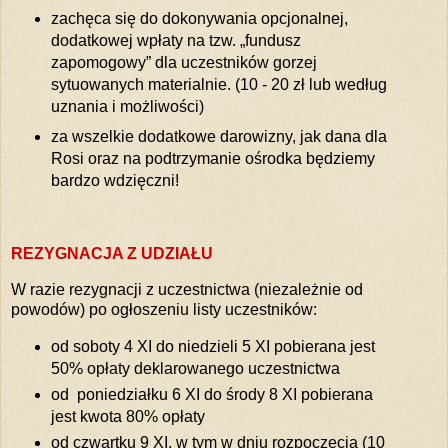
zachęca się do dokonywania opcjonalnej,
dodatkowej wpłaty na tzw. „fundusz
zapomogowy” dla uczestników gorzej
sytuowanych materialnie. (10 - 20 zł lub według
uznania i możliwości)
za wszelkie dodatkowe darowizny, jak dana dla
Rosi oraz na podtrzymanie ośrodka będziemy
bardzo wdzięczni!
REZYGNACJA Z UDZIAŁU
W razie rezygnacji z uczestnictwa (niezależnie od
powodów) po ogłoszeniu listy uczestników:
od soboty 4 XI do niedzieli 5 XI pobierana jest
50% opłaty deklarowanego uczestnictwa
od poniedziałku 6 XI do środy 8 XI pobierana
jest kwota 80% opłaty
od czwartku 9 XI, w tym w dniu rozpoczęcia (10