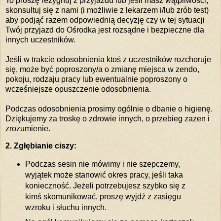
To proszę rezygnuj z przyjazdu lub jeśli masz wątpliwości,
skonsultuj się z nami (i możliwie z lekarzem i/lub zrób test)
aby podjąć razem odpowiednią decyzję czy w tej sytuacji
Twój przyjazd do Ośrodka jest rozsądne i bezpieczne dla
innych uczestników.
Jeśli w trakcie odosobnienia ktoś z uczestników rozchoruje
się, może być poproszony/a o zmianę miejsca w zendo,
pokoju, rodzaju pracy lub ewentualnie poproszony o
wcześniejsze opuszczenie odosobnienia.
Podczas odosobnienia prosimy ogólnie o dbanie o higienę.
Dziękujemy za troskę o zdrowie innych, o przebieg zazen i
zrozumienie.
2. Zgłębianie ciszy:
Podczas sesin nie mówimy i nie szepczemy,
wyjątek może stanowić okres pracy, jeśli taka
konieczność. Jeżeli potrzebujesz szybko się z
kimś skomunikować, proszę wyjdź z zasięgu
wzroku i słuchu innych.