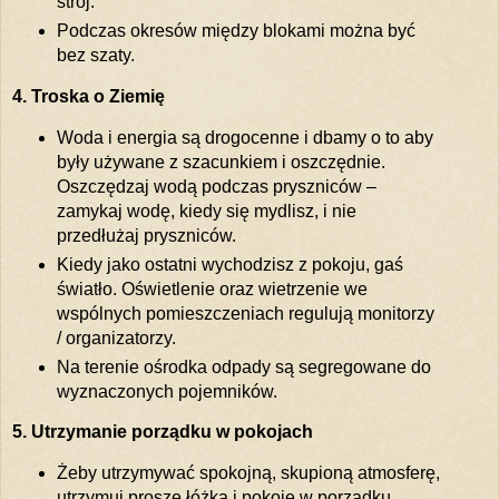
strój.
Podczas okresów między blokami można być
bez szaty.
4. Troska o Ziemię
Woda i energia są drogocenne i dbamy o to aby
były używane z szacunkiem i oszczędnie.
Oszczędzaj wodą podczas pryszniców –
zamykaj wodę, kiedy się mydlisz, i nie
przedłużaj pryszniców.
Kiedy jako ostatni wychodzisz z pokoju, gaś
światło. Oświetlenie oraz wietrzenie we
wspólnych pomieszczeniach regulują monitorzy
/ organizatorzy.
Na terenie ośrodka odpady są segregowane do
wyznaczonych pojemników.
5. Utrzymanie porządku w pokojach
Żeby utrzymywać spokojną, skupioną atmosferę,
utrzymuj proszę łóżka i pokoje w porządku.