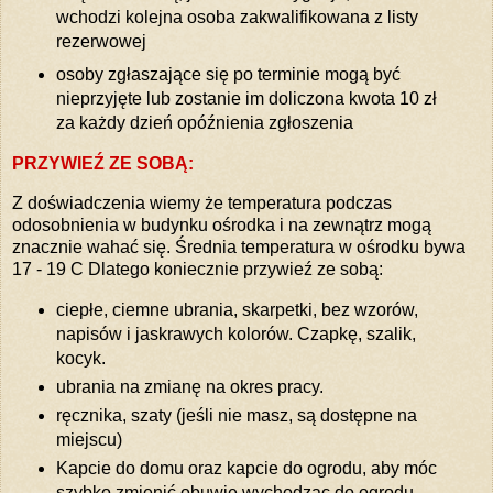
wchodzi kolejna osoba zakwalifikowana z listy
rezerwowej
osoby zgłaszające się po terminie mogą być
nieprzyjęte lub zostanie im doliczona kwota 10 zł
za każdy dzień opóźnienia zgłoszenia
PRZYWIEŹ ZE SOBĄ:
Z doświadczenia wiemy że temperatura podczas
odosobnienia w budynku ośrodka i na zewnątrz mogą
znacznie wahać się. Średnia temperatura w ośrodku bywa
17 - 19 C Dlatego koniecznie przywieź ze sobą:
ciepłe, ciemne ubrania, skarpetki, bez wzorów,
napisów i jaskrawych kolorów. Czapkę, szalik,
kocyk.
ubrania na zmianę na okres pracy.
ręcznika, szaty (jeśli nie masz, są dostępne na
miejscu)
Kapcie do domu oraz kapcie do ogrodu, aby móc
szybko zmienić obuwie wychodząc do ogrodu