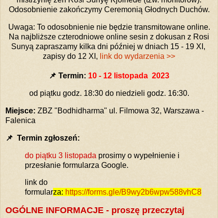
Odosobnienie zakończymy Ceremonią Głodnych Duchów.
Uwaga: To odosobnienie nie będzie transmitowane online.
Na najbliższe czterodniowe online sesin z dokusan z Rosi
Sunyą zapraszamy kilka dni później w dniach 15 - 19 XI,
zapisy do 12 XI,
link do wydarzenia >>
📌 Termin:
10 - 12 listopada
2023
od piątku godz. 18:30 do niedzieli godz. 16:30.
Miejsce:
ZBZ "Bodhidharma" ul. Filmowa 32, Warszawa -
Falenica
📌
Termin zgłoszeń:
do piątku 3 listopada
prosimy o wypełnienie i
przesłanie formularza Google.
link do
formular
za:
https://forms.gle/B9wy2b6wpw588vhC8
OGÓLNE INFORMACJE - proszę przeczytaj