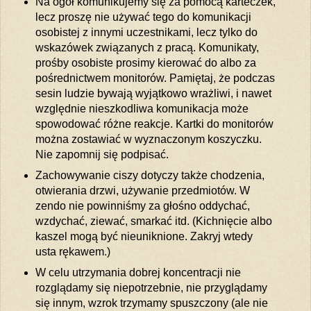
Na ogół komunikujemy się za pomocą karteczek,
lecz proszę nie używać tego do komunikacji
osobistej z innymi uczestnikami, lecz tylko do
wskazówek związanych z pracą. Komunikaty,
prośby osobiste prosimy kierować do albo za
pośrednictwem monitorów. Pamiętaj, że podczas
sesin ludzie bywają wyjątkowo wrażliwi, i nawet
względnie nieszkodliwa komunikacja może
spowodować różne reakcje. Kartki do monitorów
można zostawiać w wyznaczonym koszyczku.
Nie zapomnij się podpisać.
Zachowywanie ciszy dotyczy także chodzenia,
otwierania drzwi, używanie przedmiotów. W
zendo nie powinniśmy za głośno oddychać,
wzdychać, ziewać, smarkać itd. (Kichnięcie albo
kaszel mogą być nieuniknione. Zakryj wtedy
usta rękawem.)
W celu utrzymania dobrej koncentracji nie
rozglądamy się niepotrzebnie, nie przyglądamy
się innym, wzrok trzymamy spuszczony (ale nie