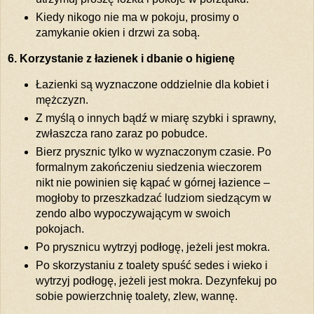
Kiedy nikogo nie ma w pokoju, prosimy o
zamykanie okien i drzwi za sobą.
6. Korzystanie z łazienek i dbanie o higienę
Łazienki są wyznaczone oddzielnie dla kobiet i
mężczyzn.
Z myślą o innych bądź w miarę szybki i sprawny,
zwłaszcza rano zaraz po pobudce.
Bierz prysznic tylko w wyznaczonym czasie. Po
formalnym zakończeniu siedzenia wieczorem
nikt nie powinien się kąpać w górnej łazience –
mogłoby to przeszkadzać ludziom siedzącym w
zendo albo wypoczywającym w swoich
pokojach.
Po prysznicu wytrzyj podłogę, jeżeli jest mokra.
Po skorzystaniu z toalety spuść sedes i wieko i
wytrzyj podłogę, jeżeli jest mokra. Dezynfekuj po
sobie powierzchnię toalety, zlew, wannę.