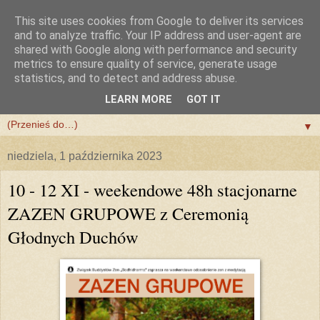
This site uses cookies from Google to deliver its services
and to analyze traffic. Your IP address and user-agent are
shared with Google along with performance and security
metrics to ensure quality of service, generate usage
statistics, and to detect and address abuse.
LEARN MORE
GOT IT
▼
▼
niedziela, 1 października 2023
10 - 12 XI - weekendowe 48h stacjonarne
ZAZEN GRUPOWE z Ceremonią
Głodnych Duchów