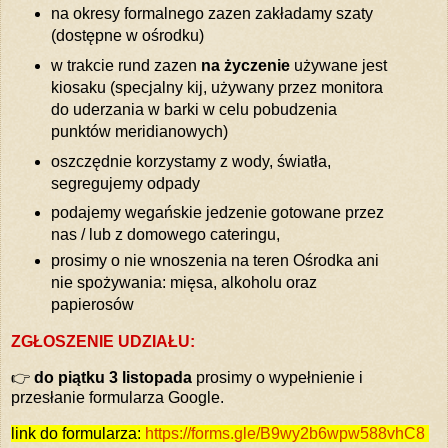
na okresy formalnego zazen zakładamy szaty
(dostępne w ośrodku)
w trakcie rund zazen
na życzenie
używane jest
kiosaku (specjalny kij, używany przez monitora
do uderzania w barki w celu pobudzenia
punktów meridianowych)
oszczędnie korzystamy z wody, światła,
segregujemy odpady
podajemy wegańskie jedzenie gotowane przez
nas / lub z domowego cateringu,
prosimy o nie wnoszenia na teren Ośrodka ani
nie spożywania: mięsa, alkoholu oraz
papierosów
ZGŁOSZENIE UDZIAŁU:
👉
do piątku 3 listopada
prosimy o wypełnienie i
przesłanie formularza Google.
link do formularza
:
https://forms.gle/B9wy2b6wpw588vhC8