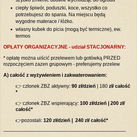
ciepły śpiwór, poduszki, koce, wszystko co
potrzebujesz do spania. Na miejscu będą
wygodne materace / łóżko.
własny kubek do picia (mogą być termiczne), ew.
termos
OPŁATY ORGANIZACYJNE - udział STACJONARNY:
* opłatę można uiścić przelewem lub gotówką PRZED
rozpoczęciem zazen grupowym - preferujemy przelew
A) całość z wyżywieniem i zakwaterowaniem:
👉 członek ZBZ aktywny:
90 zł/dzień
| 180
zł/ całość
*
👉 członek ZBZ wspierający:
100 zł/dzień | 200 zł/
całość*
👉pozostali:
120 zł/dzień | 240 zł/ całość*
—————————————————————————