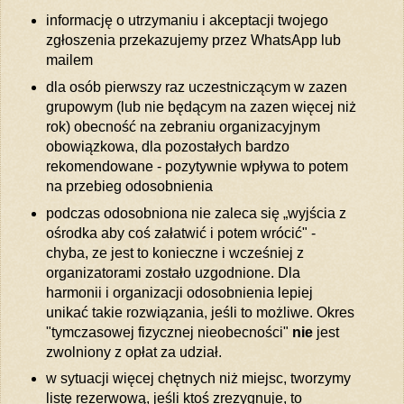
informację o utrzymaniu i akceptacji twojego
zgłoszenia przekazujemy przez WhatsApp lub
mailem
dla osób pierwszy raz uczestniczącym w zazen
grupowym (lub nie będącym na zazen więcej niż
rok) obecność na zebraniu organizacyjnym
obowiązkowa, dla pozostałych bardzo
rekomendowane - pozytywnie wpływa to potem
na przebieg odosobnienia
podczas odosobniona nie zaleca się „wyjścia z
ośrodka aby coś załatwić i potem wrócić" -
chyba, ze jest to konieczne i wcześniej z
organizatorami zostało uzgodnione. Dla
harmonii i organizacji odosobnienia lepiej
unikać takie rozwiązania, jeśli to możliwe. Okres
"tymczasowej fizycznej nieobecności"
nie
jest
zwolniony z opłat za udział.
w sytuacji więcej chętnych niż miejsc, tworzymy
listę rezerwową, jeśli ktoś zrezygnuje, to