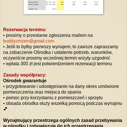
Rezerwacja terminu
:
• prosimy o przesłanie zgłoszenia mailem na
buddyzmzen@gmail.com
• Jeśli to byłby pierwszy wynajem, to zawsze zapraszamy
na zobaczenie Ośrodka i ustalenie potrzeb, warunków,
oczywiście prosimy wcześniej termin wizyty uzgodnić
• wpłata 300 zł jest potwierdzeniem rezerwacji terminu
Zasady współpracy:
Ośrodek gwarantuje
• przygotowanie i udostępnianie na dany okres umówione
pomieszczenia oraz miejsca do spania
• pomoc przy korzystaniu z pomieszczeń i sprzętu
• obsada ośrodka służy wszelką pomocą podczas wynajmu
💕
Wynajmujący przestrzega ogólnych zasad przebywania
w ośrodku i zobowiązuje do ich przestrzegania