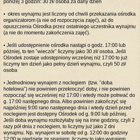
poniżej 3 godzin: 30 zł/ osoba za dany dzień
• okres wynajmu jest liczony od chwili przekazania ośrodka
organizatorom (a nie od rozpoczęcia zajęć), aż do
opuszczenia Ośrodka przez ostatniego uczestnika wynajmu
(a nie do momentu zakończenia zajęć).
• Jeśli udostępnienie ośrodka nastąpi o godz. 17:00 lub
póżniej, to ten "wieczór" liczymy jako 30 zł/ osoba. Jeśli
Ośrodek zostaje udostępniony wcześnej niż 17:00 to już
liczymy ten dzień jako pełny dzień wynajmu, czyli 50 zł/
osoba
• Jednodniowy wynajem z noclegiem (tzw. "doba
hotelowa") nie powinien przekroczyć doby, i nie powinien
rozpocząć się wcześniej niż 17:00 i wtedy może potrwać do
g. 17:00 następnego dnia. Albo powinien zakończyć się
najpóźniej 9:00 rano następnego dnia i wtedy dzień przed
noclegiem jest dostępny Ośrodek od g. 9:00 lub później.
Jeśli doba wynajmu rozłożyłaby się na inne godziny, czyli 2
razy pół dnia z noclegiem, to liczymy już jako 2 dni
wynajmu. Np. wynajem w sobotę od g. 12:00 do godziny
12:00 w niedzielę ze spaniem, liczymy to jako wynajem