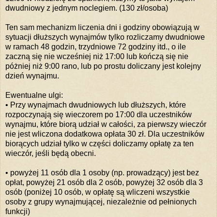
dwudniowy z jednym noclegiem. (130 zł/osoba)
Ten sam mechanizm liczenia dni i godziny obowiązują w
sytuacji dłuższych wynajmów tylko rozliczamy dwudniowe
w ramach 48 godzin, trzydniowe 72 godziny itd., o ile
zaczną się nie wcześniej niż 17:00 lub kończą się nie
póżniej niż 9:00 rano, lub po prostu doliczany jest kolejny
dzień wynajmu.
Ewentualne ulgi:
• Przy wynajmach dwudniowych lub dłuższych, które
rozpoczynają się wieczorem po 17:00 dla uczestników
wynajmu, które biorą udział w całości, za pierwszy wieczór
nie jest wliczona dodatkowa opłata 30 zł. Dla uczestników
biorących udział tylko w części doliczamy opłatę za ten
wieczór, jeśli będą obecni.
• powyżej 11 osób dla 1 osoby (np. prowadzący) jest bez
opłat, powyżej 21 osób dla 2 osób, powyżej 32 osób dla 3
osób (poniżej 10 osób, w opłatę są wliczeni wszystkie
osoby z grupy wynajmującej, niezależnie od pełnionych
funkcji)