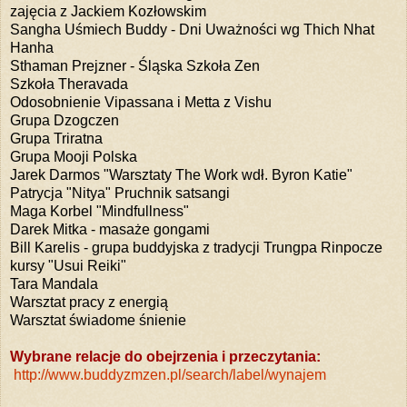
zajęcia z Jackiem Kozłowskim
Sangha Uśmiech Buddy - Dni Uważności wg Thich Nhat
Hanha
Sthaman Prejzner - Śląska Szkoła Zen
Szkoła Theravada
Odosobnienie Vipassana i Metta z Vishu
Grupa Dzogczen
Grupa Triratna
Grupa Mooji Polska
Jarek Darmos "Warsztaty The Work wdł. Byron Katie"
Patrycja "Nitya" Pruchnik satsangi
Maga Korbel "Mindfullness"
Darek Mitka - masaże gongami
Bill Karelis - grupa buddyjska z tradycji Trungpa Rinpocze
kursy "Usui Reiki"
Tara Mandala
Warsztat pracy z energią
Warsztat świadome śnienie
Wybrane relacje do obejrzenia i przeczytania:
http://www.buddyzmzen.pl/search/label/wynajem