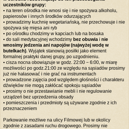
uczestników grupy:
• na teren ośrodka nie wnosi się i nie spożywa alkoholu,
papierosów i innych środków odurzających
• prowadzimy kuchnię wegetariańską, nie przechowuje i nie
spożywa się mięsa ani ryb
• po ośrodku chodzimy w kapciach lub na bosaka
• do sali medytacyjnej wchodzimy
bez obuwia
i
nie
wnosimy jedzenia ani napojów (najwyżej wodę w
butelkach)
. Wyjątek stanowią posiłki jako element
formalnej praktyki danej grupy, po uzgodnieniu.
• cisza nocna obowiązuje w godz. 22:00 − 6:00, w miarę
możliwości po godz.21:00 ze względu na sąsiadów prosimy
już nie hałasować i nie grać na instrumentach
• prowadzone zajęcia pod względem głośności i charakteru
dźwięków nie mogą zakłócać spokoju sąsiadów
• prosimy o nie przestawianie mebli i nie regulowanie
urządzeń bez uprzedzenia obsady
• pomieszczenia i przedmioty są używane zgodnie z ich
przeznaczeniem
Parkowanie możliwe na ulicy Filmowej lub w okolicy
zgodnie z zasadami ruchu drogowego. Prosimy nie