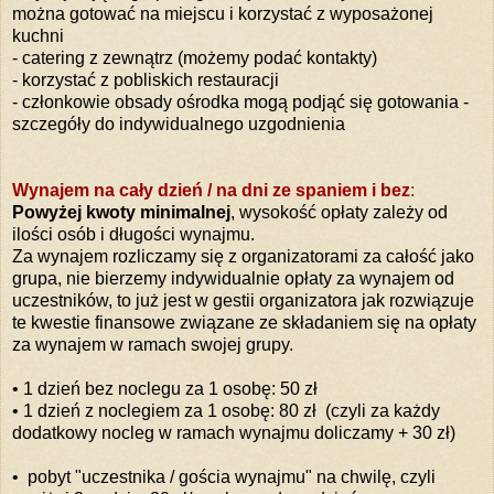
można gotować na miejscu i korzystać z wyposażonej
kuchni
- catering z zewnątrz (możemy podać kontakty)
- korzystać z pobliskich restauracji
- członkowie obsady ośrodka mogą podjąć się gotowania -
szczegóły do indywidualnego uzgodnienia
Wynajem na cały dzień / na dni ze spaniem i bez
:
Powyżej kwoty minimalnej
, wysokość opłaty zależy od
ilości osób i długości wynajmu.
Za wynajem rozliczamy się z organizatorami za całość jako
grupa, nie bierzemy indywidualnie opłaty za wynajem od
uczestników, to już jest w gestii organizatora jak rozwiązuje
te kwestie finansowe związane ze składaniem się na opłaty
za wynajem w ramach swojej grupy.
• 1 dzień bez noclegu za 1 osobę: 50 zł
• 1 dzień z noclegiem za 1 osobę: 80 zł (czyli za każdy
dodatkowy nocleg w ramach wynajmu doliczamy + 30 zł)
• pobyt "uczestnika / gościa wynajmu" na chwilę, czyli