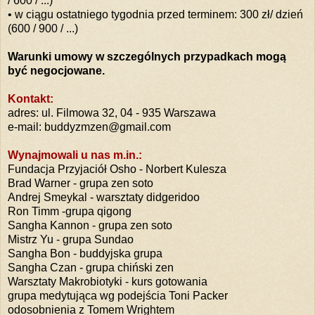
/ 600 / ...)
• w ciągu ostatniego tygodnia przed terminem: 300 zł/ dzień
(600 / 900 / ...)
Warunki umowy w szczególnych przypadkach mogą
być negocjowane.
Kontakt:
adres: ul. Filmowa 32, 04 - 935 Warszawa
e-mail: buddyzmzen@gmail.com
Wynajmowali u nas m.in.:
Fundacja Przyjaciół Osho - Norbert Kulesza
Brad Warner - grupa zen soto
Andrej Smeykal - warsztaty didgeridoo
Ron Timm -grupa qigong
Sangha Kannon - grupa zen soto
Mistrz Yu - grupa Sundao
Sangha Bon - buddyjska grupa
Sangha Czan - grupa chiński zen
Warsztaty Makrobiotyki - kurs gotowania
grupa medytująca wg podejścia Toni Packer
odosobnienia z Tomem Wrightem