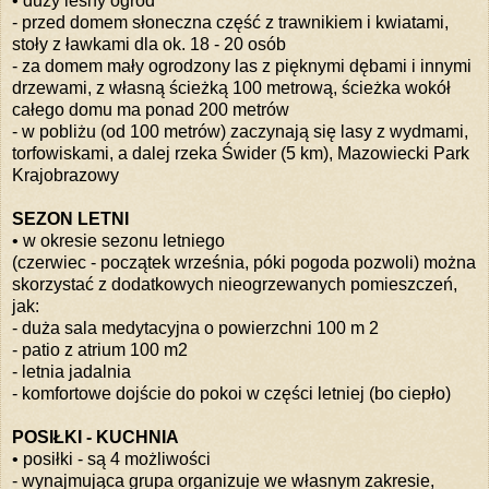
• duży leśny ogród
- przed domem słoneczna część z trawnikiem i kwiatami,
stoły z ławkami dla ok. 18 - 20 osób
- za domem mały ogrodzony las z pięknymi dębami i innymi
drzewami, z własną ścieżką 100 metrową, ścieżka wokół
całego domu ma ponad 200 metrów
- w pobliżu (od 100 metrów) zaczynają się lasy z wydmami,
torfowiskami, a dalej rzeka Świder (5 km), Mazowiecki Park
Krajobrazowy
SEZON LETNI
• w okresie sezonu letniego
(czerwiec - początek września, póki pogoda pozwoli) można
skorzystać z dodatkowych nieogrzewanych pomieszczeń,
jak:
- duża sala medytacyjna o powierzchni 100 m 2
- patio z atrium 100 m2
- letnia jadalnia
- komfortowe dojście do pokoi w części letniej (bo ciepło)
POSIŁKI - KUCHNIA
• posiłki - są 4 możliwości
- wynajmująca grupa organizuje we własnym zakresie,