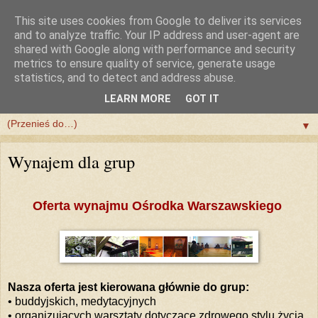
This site uses cookies from Google to deliver its services
and to analyze traffic. Your IP address and user-agent are
shared with Google along with performance and security
metrics to ensure quality of service, generate usage
statistics, and to detect and address abuse.
LEARN MORE
GOT IT
▼
▼
Wynajem dla grup
Oferta wynajmu Ośrodka Warszawskiego
Nasza oferta jest kierowana głównie do grup:
• buddyjskich, medytacyjnych
• organizujących warsztaty dotyczące zdrowego stylu życia