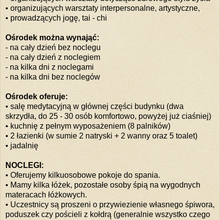
• organizujących warsztaty interpersonalne, artystyczne,
• prowadzących jogę, tai - chi
Ośrodek można wynająć:
- na cały dzień bez noclegu
- na cały dzień z noclegiem
- na kilka dni z noclegami
- na kilka dni bez noclegów
Ośrodek oferuje:
• salę medytacyjną w głównej części budynku (dwa
skrzydła, do 25 - 30 osób komfortowo, powyżej już ciaśniej)
• kuchnię z pełnym wyposażeniem (8 palników)
• 2 łazienki (w sumie 2 natryski + 2 wanny oraz 5 toalet)
• jadalnię
NOCLEGI:
• Oferujemy kilkuosobowe pokoje do spania.
• Mamy kilka łóżek, pozostałe osoby śpią na wygodnych
materacach łóżkowych.
• Uczestnicy są proszeni o przywiezienie własnego śpiwora,
poduszek czy pościeli z kołdrą (generalnie wszystko czego