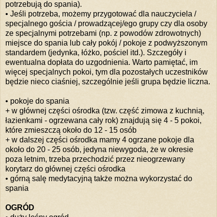
potrzebują do spania).
• Jeśli potrzeba, możemy przygotować dla nauczyciela /
specjalnego gościa / prowadzącej/ego grupy czy dla osoby
ze specjalnymi potrzebami (np. z powodów zdrowotnych)
miejsce do spania lub cały pokój / pokoje z podwyższonym
standardem (jedynka, łóżko, pościel itd.). Szczegóły i
ewentualna dopłata do uzgodnienia. Warto pamiętać, im
więcej specjalnych pokoi, tym dla pozostałych uczestników
będzie nieco ciaśniej, szczególnie jeśli grupa będzie liczna.
• pokoje do spania
+ w głównej części ośrodka (tzw. część zimowa z kuchnią,
łazienkami - ogrzewana cały rok) znajdują się 4 - 5 pokoi,
które zmieszczą około do 12 - 15 osób
+ w dalszej części ośrodka mamy 4 ogrzane pokoje dla
około do 20 - 25 osób, jedyna niewygoda, że w okresie
poza letnim, trzeba przechodzić przez nieogrzewany
korytarz do głównej części ośrodka
• górną salę medytacyjną także można wykorzystać do
spania
OGRÓD