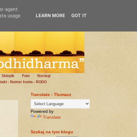
ser-agent
rate usage
LEARN MORE
GOT IT
Sklepik
Foto
Noclegi
takt - Numer konta - RODO
Translate - Tłumacz
Powered by
Translate
Szukaj na tym blogu