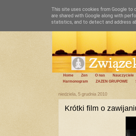
This site uses cookies from Google to de
are shared with Google along with perfo
statistics, and to detect and address a
Home
Zen
O nas
Nauczyciele
Harmonogram
ZAZEN GRUPOWE
niedziela, 5 grudnia 2010
Krótki film o zawijani