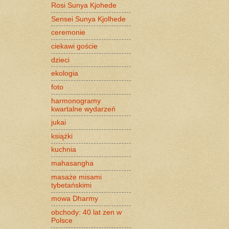
Rosi Sunya Kjohede
Sensei Sunya Kjolhede
ceremonie
ciekawi goście
dzieci
ekologia
foto
harmonogramy
kwartalne wydarzeń
jukai
książki
kuchnia
mahasangha
masaże misami
tybetańskimi
mowa Dharmy
obchody: 40 lat zen w
Polsce