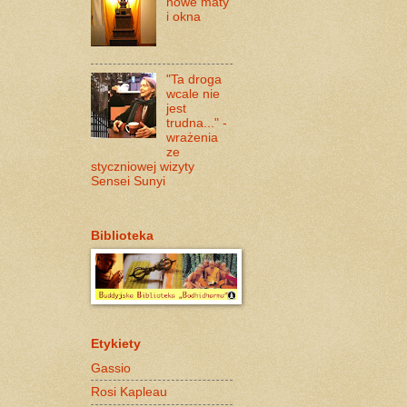
nowe maty
i okna
"Ta droga
wcale nie
jest
trudna..." -
wrażenia
ze
styczniowej wizyty
Sensei Sunyi
Biblioteka
Etykiety
Gassio
Rosi Kapleau