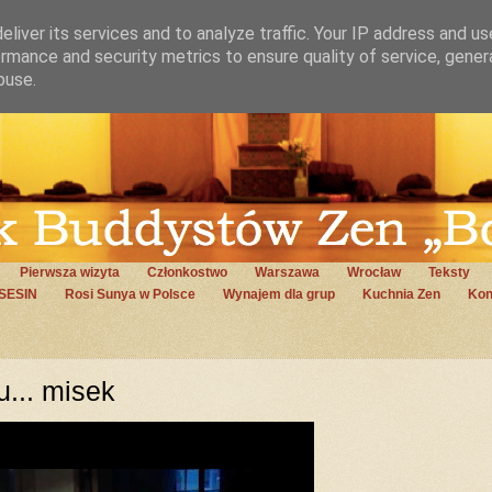
liver its services and to analyze traffic. Your IP address and u
rmance and security metrics to ensure quality of service, gene
buse.
Pierwsza wizyta
Członkostwo
Warszawa
Wrocław
Teksty
SESIN
Rosi Sunya w Polsce
Wynajem dla grup
Kuchnia Zen
Kon
u... misek