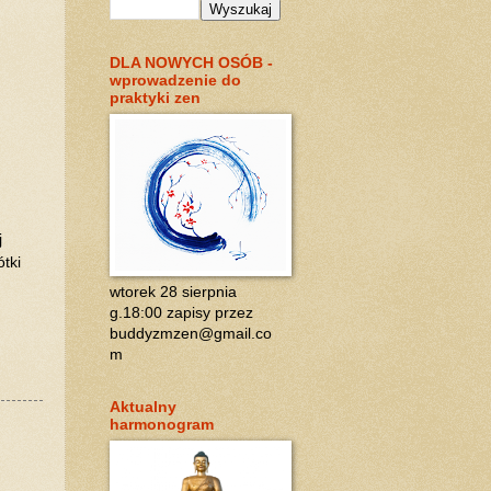
DLA NOWYCH OSÓB -
wprowadzenie do
praktyki zen
j
tki
wtorek 28 sierpnia
g.18:00 zapisy przez
buddyzmzen@gmail.co
m
Aktualny
harmonogram