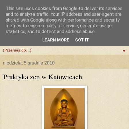
This site uses cookies from Google to deliver its services
and to analyze traffic. Your IP address and user-agent are
shared with Google along with performance and security
metrics to ensure quality of service, generate usage
statistics, and to detect and address abuse.
LEARN MORE
GOT IT
▼
▼
niedziela, 5 grudnia 2010
Praktyka zen w Katowicach