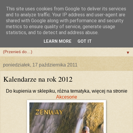
This site uses cookies from Google to deliver its services
and to analyze traffic. Your IP address and user-agent are
shared with Google along with performance and security
metrics to ensure quality of service, generate usage
statistics, and to detect and address abuse.
LEARN MORE
GOT IT
▼
▼
poniedziałek, 17 października 2011
Kalendarze na rok 2012
Do kupienia w sklepiku, różna tematyka, więcej na stronie
Akcesorie