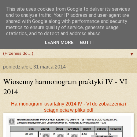
This site uses cookies from Google to deliver its services
and to analyze traffic. Your IP address and user-agent are
shared with Google along with performance and security
metrics to ensure quality of service, generate usage
statistics, and to detect and address abuse.
LEARN MORE
GOT IT
▼
▼
poniedziałek, 31 marca 2014
Wiosenny harmonogram praktyki IV - VI
2014
Harmonogram kwartalny 2014 IV - VI do zobaczenia i
ściągnięcia w pliku pdf