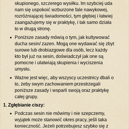
skupionego, szczerego wysiłku. Im szybciej uda
nam się uspokoić wzburzone fale nawykowej,
rozróżniającej świadomości, tym głębiej i łatwiej
zaangażujemy się w praktykę, i tak samo działa
to w drugą stronę.
Poniższe zasady mówią o tym, jak kultywować
ducha sesin/ zazen. Mogą one wydawać się zbyt
surowe lub drobiazgowe dla osób, lecz każdy
kto był już na sesin, doświadczył jak one są
pomocne i ułatwiają skupienia i wyciszenia
umysłu.
Ważne jest więc, aby wszyscy uczestnicy dbali o
to, żeby swym zachowaniem przestrzegali
poniższe zasady i wsparli swoją oraz praktykę
całej grupy.
1. Zgłębianie ciszy:
Podczas sesin nie mówimy i nie szepczemy,
wyjątek może stanowić okres pracy, jeśli taka
konieczność. Jeżeli potrzebujesz szybko się z