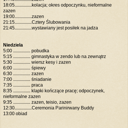
18:05...............kolacja; okres odpoczynku, nieformalne
zazen
19:00...............zazen
21:15...............Cztery Ślubowania
21:45...............wystawiany jest posiłek na jadza
Niedziela
5:00
...............
pobudka
5:15
...............
gimnastyka w zendo lub na zewnątrz
5:30
...............
wiersz kesy i zazen
6:00
...............
śpiewy
6:30
...............
zazen
7:00
...............
śniadanie
7:35
...............
praca
8:35
...............
klapki kończące pracę; odpoczynek,
nieformalne zazen
9:35
...............
zazen, teisio, zazen
12:30...............Ceremonia Parinirwany Buddy
13:00 obiad