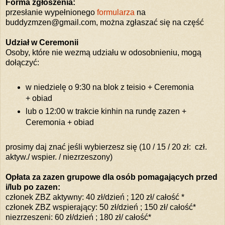
Forma zgłoszenia:
przesłanie wypełnionego
formularza
na
buddyzmzen@gmail.com, można zgłaszać się na część
Udział w Ceremonii
Osoby, które nie wezmą udziału w odosobnieniu, mogą
dołączyć:
w niedzielę o 9:30 na blok z teisio + Ceremonia
+ obiad
lub o 12:00 w trakcie kinhin na rundę zazen +
Ceremonia + obiad
prosimy daj znać jeśli wybierzesz się (10 / 15 / 20 zł: czł.
aktyw./ wspier. / niezrzeszony)
Opłata za zazen grupowe dla osób pomagających przed
i/lub po zazen:
członek ZBZ aktywny: 40 zł/dzień ; 120 zł/ całość *
członek ZBZ wspierający: 50 zł/dzień ; 150 zł/ całość*
niezrzeszeni: 60 zł/dzień ; 180 zł/ całość*