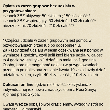
Opłata
za zazen grupowe
bez udziału w
przygotowaniach:
członek ZBZ aktywny: 50 zł/dzień ; 150 zł/ całość *
członek ZBZ wspierający: 60 zł/dzień ; 180 zł/ całość*
niezrzeszeni: 70 zł/dzień ; 210 zł/ całość*
* Częścią udziału w zazen grupowym jest pomoc w
przygotowaniach
przed lub po
odosobnieniu.
Za każdy dzień udziału w sesin oczekiwana jest pomoc w
wymiarze 1 godziny, czyli jeśli ktoś bierze udział w całości
to 4 godziny, jeśli tylko 1 dzień lub mniej, to 1 godzina.
Osoby, które nie mogą brać udziału w przygotowaniach
przed lub po doliczona zostanie kwota 10 zł za każdy dzień
udziału w zazen, czyli +40 zł za całość, +10 zł za dzień...
Dokusan on-line
będzie możliwość skorzystania z
indywidualnej rozmowa z nauczycielem z Rosi Sunyą
Kjolhed przez Skypa.
Uwagi Weź ze sobą śpiwór oraz ciemny, wygodny strój do
medytacji i gimnastyki.