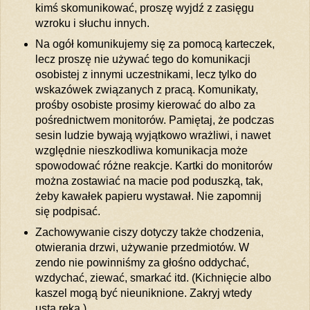
kimś skomunikować, proszę wyjdź z zasięgu
wzroku i słuchu innych.
Na ogół komunikujemy się za pomocą karteczek,
lecz proszę nie używać tego do komunikacji
osobistej z innymi uczestnikami, lecz tylko do
wskazówek związanych z pracą. Komunikaty,
prośby osobiste prosimy kierować do albo za
pośrednictwem monitorów. Pamiętaj, że podczas
sesin ludzie bywają wyjątkowo wrażliwi, i nawet
względnie nieszkodliwa komunikacja może
spowodować różne reakcje. Kartki do monitorów
można zostawiać na macie pod poduszką, tak,
żeby kawałek papieru wystawał. Nie zapomnij
się podpisać.
Zachowywanie ciszy dotyczy także chodzenia,
otwierania drzwi, używanie przedmiotów. W
zendo nie powinniśmy za głośno oddychać,
wzdychać, ziewać, smarkać itd. (Kichnięcie albo
kaszel mogą być nieuniknione. Zakryj wtedy
usta ręką.)