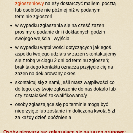
zgłoszeniowy
należy dostarczyć mailem, pocztą
lub osobiście nie później niż w podanym
terminie zgłoszeń
w wypadku zgłaszania się na część zazen
prosimy o podanie dni i dokładnych godzin
swojego wejścia i wyjścia
w wypadku wątpliwości dotyczących jakiegoś
aspektu twojego udziału w zazen skontaktujemy
się z tobą w ciągu 2 dni od terminu zgłoszeń;
brak takiego kontaktu oznacza przyjęcie cię na
zazen na deklarowany okres
skontaktuj się z nami, jeśli masz wątpliwości co
do tego, czy twoje zgłoszenie do nas dotarło lub
czy zostałaś/eś zakwalifikowana/y
osoby zgłaszające się po terminie mogą być
nieprzyjęte lub zostanie im doliczona kwota 5 zł
za każdy dzień opóźnienia
Osoby pierwszy raz zgłaszające się na zazen grupowe: