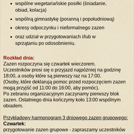
wspólne wegetariańskie posiłki (śniadanie,
obiad, kolacja)
wspólną gimnastykę (poranną i popołudniową)
okresy odpoczynku i nieformalnego zazen
oraz udział w przygotowaniach i/lub w
sprzątaniu po odosobnieniu.
Rozkład dnia:
Zazen rozpoczyna się czwartek wieczorem.
Uczestników prosi się o przyjazd najpóżniej na godzinę
18:00, a osoby które są pierwszy raz na 17:00.
(Osoby, które deklarują pomoc przed rozpoczęciem zazen
mogą przyjść od 11:00 do 16:00, aby pomóc).
Po zebraniu organizacyjnym zaczynamy pierwszy blok
zazen. Ostatniego dnia kończymy koło 13:00 wspólnym
obiadem.
Przykładowy harmonogram 3 dniowego zazen grupowego:
Czwartek:
przygotowanie zazen grupowe - zapraszamy uczestników