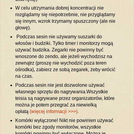
W celu utrzymania dobrej koncentracji nie
rozglądamy się niepotrzebnie, nie przyglądamy
się innym, wzrok trzymamy spuszczony (ale nie
głowę).
Podczas sesin nie używamy suszarki do
włosów i budziki. Tylko timer i monitorzy mogą
używać budzika. Zegarki nie powinny być
wnoszone do zendo, ale jeżeli wychodzisz na
zewnątrz (proszę nie wychodzić poza teren
ośrodka), zabierz ze sobą zegarek, żeby wrócić
na czas.
Podczas sesin nie jest dozwolone używać
własnego sprzętu do nagrywania.Wszystkie
teisia są nagrywane przez organizatorów, które
można je potem przegrać za niewielką
opłatą
(więcej informacji >>>).
Komórki wyłączone! Nikt nie powinien używać
komórki bez zgody monitorów, wszystkie
komórki powinny być wyłączone. Można je