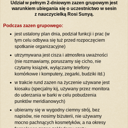
Udział w pełnym 2-dniowym zazen grupowym jest
warunkiem ubiegania się o uczestnictwo w sesin
z
nauczycielką Rosi Sunyą.
Podczas zazen grupowego:
jest ustalony plan dnia, podział funkcji i prac (w
tym celu odbywa się tuż przed rozpoczęciem
spotkanie organizacyjne)
utrzymywana jest cisza i atmosfera uważności
(nie rozmawiamy, poruszamy się cicho, nie
czytamy książek, wyłączamy telefony
komórkowe i komputery, zegarki, budziki itd.)
w trakcie rund zazen na życzenie używane jest
kiosaku (specjalny kij, używany przez monitora
do uderzania w barki w celu pobudzenia
punktów meridianowych)
ubieramy się w wygodny ciemny strój, bez
napisów, nie nosimy biżuterii, nie używamy
mocno pachnących kosmetyków, a na okresy