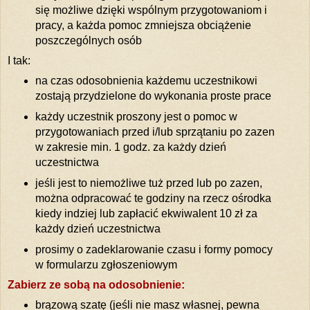
się możliwe dzięki wspólnym przygotowaniom i
pracy, a każda pomoc zmniejsza obciążenie
poszczególnych osób
I tak:
na czas odosobnienia każdemu uczestnikowi
zostają przydzielone do wykonania proste prace
każdy uczestnik proszony jest o pomoc w
przygotowaniach przed i/lub sprzątaniu po zazen
w zakresie min. 1 godz. za każdy dzień
uczestnictwa
jeśli jest to niemożliwe tuż przed lub po zazen,
można odpracować te godziny na rzecz ośrodka
kiedy indziej lub zapłacić ekwiwalent 10 zł za
każdy dzień uczestnictwa
prosimy o zadeklarowanie czasu i formy pomocy
w formularzu zgłoszeniowym
Zabierz ze sobą na odosobnienie:
brązową szatę (jeśli nie masz własnej, pewna