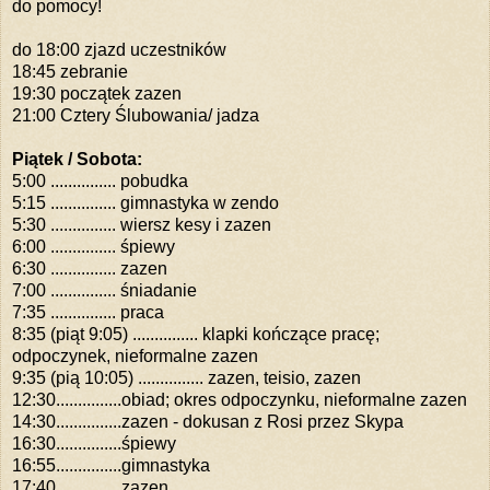
do pomocy!
do 18:00 zjazd uczestników
18:45 zebranie
19:30 początek zazen
21:00 Cztery Ślubowania/ jadza
Piątek / Sobota:
5:00
...............
pobudka
5:15
...............
gimnastyka w zendo
5:30
...............
wiersz kesy i zazen
6:00
...............
śpiewy
6:30
...............
zazen
7:00
...............
śniadanie
7:35
...............
praca
8:35
 (piąt 9:05) 
...............
klapki kończące pracę;
odpoczynek, nieformalne zazen
9:35
 (pią 10:05) 
...............
zazen, teisio, zazen
12:30...............obiad; okres odpoczynku, nieformalne zazen
14:30...............zazen - dokusan z Rosi przez Skypa
16:30...............śpiewy
16:55...............gimnastyka
17:40...............zazen