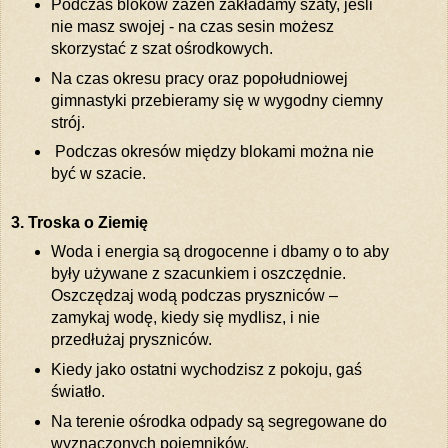
Podczas bloków zazen zakładamy szaty, jeśli
nie masz swojej - na czas sesin możesz
skorzystać z szat ośrodkowych.
Na czas okresu pracy oraz popołudniowej
gimnastyki przebieramy się w wygodny ciemny
strój.
Podczas okresów między blokami można nie
być w szacie.
3. Troska o Ziemię
Woda i energia są drogocenne i dbamy o to aby
były używane z szacunkiem i oszczędnie.
Oszczędzaj wodą podczas pryszniców –
zamykaj wodę, kiedy się mydlisz, i nie
przedłużaj pryszniców.
Kiedy jako ostatni wychodzisz z pokoju, gaś
światło.
Na terenie ośrodka odpady są segregowane do
wyznaczonych pojemników.