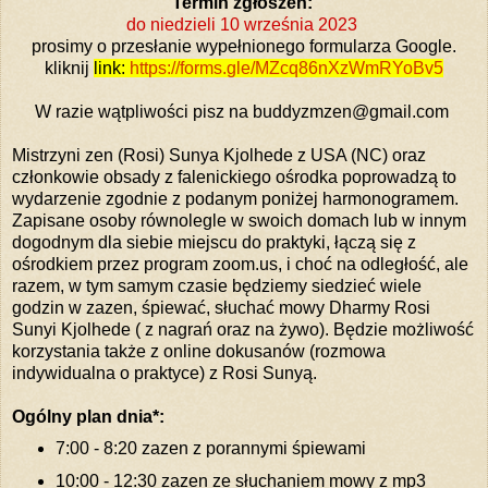
Termin zgłoszeń:
do niedzieli 10 września 2023
prosimy o przesłanie wypełnionego formularza Google.
kliknij
link:
https://forms.gle/MZcq86nXzWmRYoBv5
W razie wątpliwości pisz na buddyzmzen@gmail.com
Mistrzyni zen (Rosi) Sunya Kjolhede z USA (NC) oraz
członkowie obsady z falenickiego ośrodka poprowadzą to
wydarzenie zgodnie z podanym poniżej harmonogramem.
Zapisane osoby równolegle w swoich domach lub w innym
dogodnym dla siebie miejscu do praktyki, łączą się z
ośrodkiem przez program zoom.us, i choć na odległość, ale
razem, w tym samym czasie będziemy siedzieć wiele
godzin w zazen, śpiewać, słuchać mowy Dharmy Rosi
Sunyi Kjolhede ( z nagrań oraz na żywo). Będzie możliwość
korzystania także z online dokusanów (rozmowa
indywidualna o praktyce) z Rosi Sunyą.
Ogólny plan dnia*:
7:00 - 8:20 zazen z porannymi śpiewami
10:00 - 12:30 zazen ze słuchaniem mowy z mp3