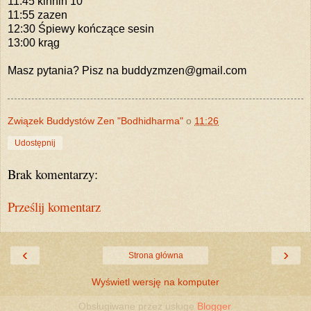
11:45 kinhin 10’
11:55 zazen
12:30 Śpiewy kończące sesin
13:00 krąg
Masz pytania? Pisz na buddyzmzen@gmail.com
Związek Buddystów Zen "Bodhidharma"
o
11:26
Udostępnij
Brak komentarzy:
Prześlij komentarz
‹
›
Strona główna
Wyświetl wersję na komputer
Obsługiwane przez usługę
Blogger
.