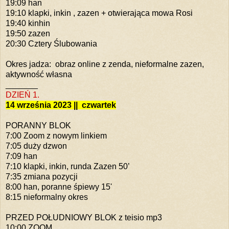
19:09 han
19:10 klapki, inkin , zazen + otwierająca mowa Rosi
19:40 kinhin
19:50 zazen
20:30 Cztery Ślubowania
Okres jadza: obraz online z zenda, nieformalne zazen,
aktywność własna
_______
DZIEŃ 1.
14 września 2023 || czwartek
PORANNY BLOK
7:00 Zoom z nowym linkiem
7:05 duży dzwon
7:09 han
7:10 klapki, inkin, runda Zazen 50’
7:35 zmiana pozycji
8:00 han, poranne śpiewy 15'
8:15 nieformalny okres
PRZED POŁUDNIOWY BLOK z teisio mp3
10:00 ZOOM