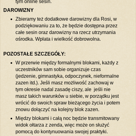
tym online sesin.
DAROWIZNY
Zbieramy też dodatkowe darowizny dla Rosi, w
podziękowaniu za to, że będzie dostępna przez
całe sesin oraz darowizny na rzecz utrzymania
ośrodka. Wpłata i wielkość dobrowolna.
POZOSTAŁE SZCZEGÓŁY:
W przerwie między formalnymi blokami, każdy z
uczestników sam sobie organizuje czas
(jedzenie, gimnastyka, odpoczynek, nieformalne
zazen itd.). Jeśli masz możliwość zachowaj w
tym okresie nadal zasadę ciszy, ale jeśli nie
masz takich warunków u siebie, w porządku jest
wrócić do swoich spraw bieżącego życia i potem
znowu dołączyć na kolejny blok zazen.
Między blokami i całą noc będzie transmitowany
widok ołtarza z zenda, więc może on służyć
pomocą do kontynuowania swojej praktyki.