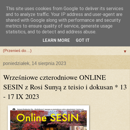
This site uses cookies from Google to deliver its services
and to analyze traffic. Your IP address and user-agent are
shared with Google along with performance and security
metrics to ensure quality of service, generate usage
statistics, and to detect and address abuse.
LEARN MORE
GOT IT
▼
▼
poniedziałek, 14 sierpnia 2023
Wrześniowe czterodniowe ONLINE
SESIN z Rosi Sunyą z teisio i dokusan * 13
- 17 IX 2023