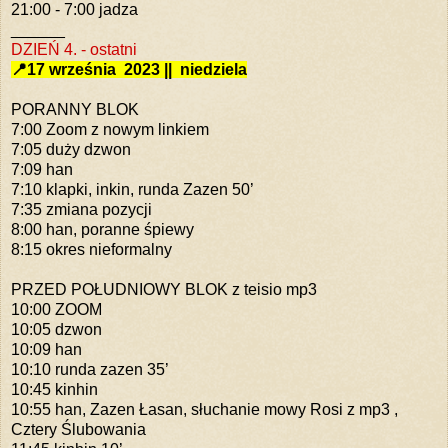
21:00 - 7:00 jadza
______
DZIEŃ 4. - ostatni
📍17 września
2023 || niedziela
PORANNY BLOK
7:00 Zoom z nowym linkiem
7:05 duży dzwon
7:09 han
7:10 klapki, inkin, runda Zazen 50’
7:35 zmiana pozycji
8:00 han, poranne śpiewy
8:15 okres nieformalny
PRZED POŁUDNIOWY BLOK z teisio mp3
10:00 ZOOM
10:05 dzwon
10:09 han
10:10 runda zazen 35’
10:45 kinhin
10:55 han, Zazen Łasan, słuchanie mowy Rosi z mp3 ,
Cztery Ślubowania