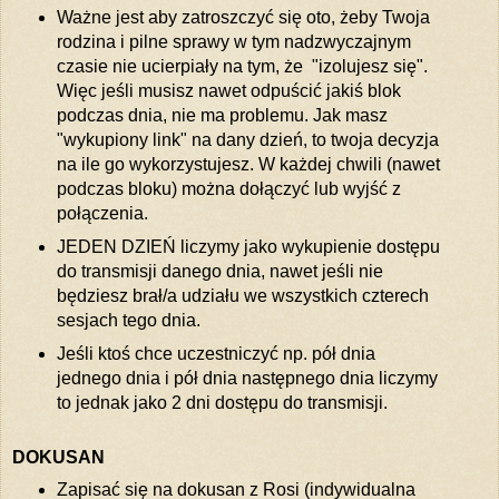
Ważne jest aby zatroszczyć się oto, żeby Twoja
rodzina i pilne sprawy w tym nadzwyczajnym
czasie nie ucierpiały na tym, że "izolujesz się".
Więc jeśli musisz nawet odpuścić jakiś blok
podczas dnia, nie ma problemu. Jak masz
"wykupiony link" na dany dzień, to twoja decyzja
na ile go wykorzystujesz. W każdej chwili (nawet
podczas bloku) można dołączyć lub wyjść z
połączenia.
JEDEN DZIEŃ liczymy jako wykupienie dostępu
do transmisji danego dnia, nawet jeśli nie
będziesz brał/a udziału we wszystkich czterech
sesjach tego dnia.
Jeśli ktoś chce uczestniczyć np. pół dnia
jednego dnia i pół dnia następnego dnia liczymy
to jednak jako 2 dni dostępu do transmisji.
DOKUSAN
Zapisać się na dokusan z Rosi (indywidualna