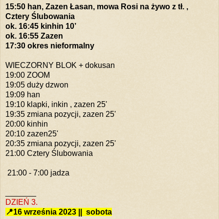
15:50 han, Zazen Łasan, mowa Rosi na żywo z tł. ,
Cztery Ślubowania
ok. 16:45 kinhin 10’
ok. 16:55 Zazen
17:30 okres nieformalny
WIECZORNY BLOK + dokusan
19:00 ZOOM
19:05 duży dzwon
19:09 han
19:10 klapki, inkin , zazen 25'
19:35 zmiana pozycji,
zazen 25'
20:00 kinhin
20:10 zazen25'
20:35 zmiana pozycji,
zazen 25'
21:00 Cztery Ślubowania
21:00 - 7:00 jadza
_______
DZIEŃ 3.
📍16 września
2023 || sobota