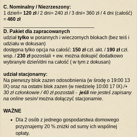
C. Nominalny / Niezrzeszony:
1 dzień=
120 zł
/ 2 dni= 240 zł / 3 dni= 360 zł / 4 dni (całość)
=
460 zł
_________________________________
D. Pakiet dla zapracowanych
udział
tylko
w porannych i wieczornych blokach (bez teiś i
udziału w dokusan)
dostępna tylko opcja na całość:
150 zł
czł. akt. /
190 zł
czł.
wsp. /
230 zł
pozostali + ew. można dokupić dodatkowo
wybrany/e dzień/dni na całość ( w tym z dokusan)
udział stacjonarny:
Na pierwszy blok zazen odosobnienia (w środę o 19:00 13
IX) oraz na ostatni blok zazen (w niedzielę 10:00 17 IX)
/+
30 zł członkowie / 40 zł pozostali -
jeśli
nie jesteś zapisany
na online sesin/
można dołączyć stacjonarnie.
WAŻNE
Dla 2 osób z jednego gospodarstwa domowego
przyznajemy 20 % zniżki od sumy ich wspólnej
opłaty.