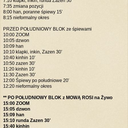
7:10 klapki, inkin, runda Zazen 50’
7:35 zmiana pozycji
8:00 han, poranne śpiewy 15'
8:15 nieformalny okres
PRZED POŁUDNIOWY BLOK ze śpiewami
10:00 ZOOM
10:05 dzwon
10:09 han
10:10 klapki, inkin, Zazen 30’
10:40 kinhin 10’
10:50 zazen 30’
11:20 kinhin 10’
11:30 Zazen 30’
12:00 Śpiewy po południowe 20'
12:20 nieformalny okres
** PO POŁUDNIOWY BLOK z MOWĄ ROSI na Żywo
15:00 ZOOM
15:05 dzwon
15:09 han
15:10 runda Zazen 30’
15:40 kinhin