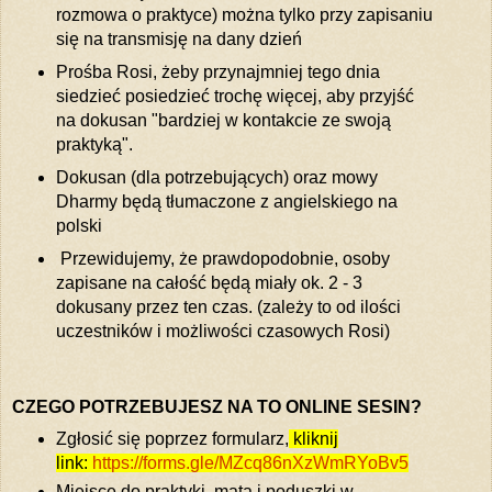
rozmowa o praktyce) można tylko przy zapisaniu
się na transmisję na dany dzień
Prośba Rosi, żeby przynajmniej tego dnia
siedzieć posiedzieć trochę więcej, aby przyjść
na dokusan "bardziej w kontakcie ze swoją
praktyką".
Dokusan (dla potrzebujących) oraz mowy
Dharmy będą tłumaczone z angielskiego na
polski
Przewidujemy, że prawdopodobnie, osoby
zapisane na całość będą miały ok. 2 - 3
dokusany przez ten czas. (zależy to od ilości
uczestników i możliwości czasowych Rosi)
CZEGO POTRZEBUJESZ NA TO ONLINE SESIN?
Zgłosić się poprzez formularz,
kliknij
link:
https://forms.gle/MZcq86nXzWmRYoBv5
Miejsce do praktyki, mata i poduszki w