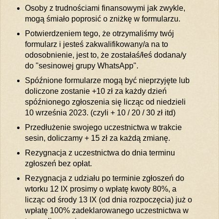
Osoby z trudnościami finansowymi jak zwykle,
mogą śmiało poprosić o zniżkę w formularzu.
Potwierdzeniem tego, że otrzymaliśmy twój
formularz i jesteś zakwalifikowany/a na to
odosobnienie, jest to, że zostałaś/łeś dodana/y
do "sesinowej grupy WhatsApp".
Spóźnione formularze mogą być nieprzyjęte lub
doliczone zostanie +10 zł za każdy dzień
spóźnionego zgłoszenia się licząc od niedzieli
10 września 2023. (czyli + 10 / 20 / 30 zł itd)
Przedłużenie swojego uczestnictwa w trakcie
sesin, doliczamy + 15 zł za każdą zmianę.
Rezygnacja z uczestnictwa do dnia terminu
zgłoszeń bez opłat.
Rezygnacja z udziału po terminie zgłoszeń do
wtorku 12 IX prosimy o wpłatę kwoty 80%, a
licząc od środy 13 IX (od dnia rozpoczęcia) już o
wpłatę 100% zadeklarowanego uczestnictwa w