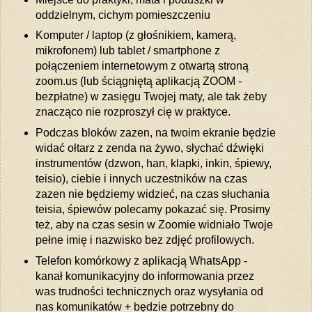
oddzielnym, cichym pomieszczeniu
Komputer / laptop (z głośnikiem, kamerą,
mikrofonem) lub tablet / smartphone z
połączeniem internetowym z otwartą stroną
zoom.us (lub ściągniętą aplikacją ZOOM -
bezpłatne) w zasięgu Twojej maty, ale tak żeby
znacząco nie rozproszył cię w praktyce.
Podczas bloków zazen, na twoim ekranie będzie
widać ołtarz z zenda na żywo, słychać dźwięki
instrumentów (dzwon, han, klapki, inkin, śpiewy,
teisio), ciebie i innych uczestników na czas
zazen nie będziemy widzieć, na czas słuchania
teisia, śpiewów polecamy pokazać się. Prosimy
też, aby na czas sesin w Zoomie widniało Twoje
pełne imię i nazwisko bez zdjęć profilowych.
Telefon komórkowy z aplikacją WhatsApp -
kanał komunikacyjny do informowania przez
was trudności technicznych oraz wysyłania od
nas komunikatów + będzie potrzebny do