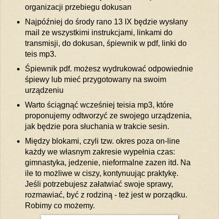
organizacji przebiegu dokusan
Najpóźniej do środy rano 13 IX będzie wysłany
mail ze wszystkimi instrukcjami, linkami do
transmisji, do dokusan, śpiewnik w pdf, linki do
teis mp3.
Śpiewnik pdf. możesz wydrukować odpowiednie
śpiewy lub mieć przygotowany na swoim
urządzeniu
Warto ściągnąć wcześniej teisia mp3, które
proponujemy odtworzyć ze swojego urządzenia,
jak będzie pora słuchania w trakcie sesin.
Między blokami, czyli tzw. okres poza on-line
każdy we własnym zakresie wypełnia czas:
gimnastyka, jedzenie, nieformalne zazen itd. Na
ile to możliwe w ciszy, kontynuując praktykę.
Jeśli potrzebujesz załatwiać swoje sprawy,
rozmawiać, być z rodziną - też jest w porządku.
Robimy co możemy.