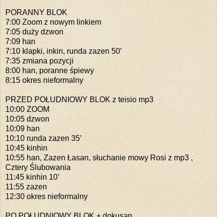
PORANNY BLOK
7:00 Zoom z nowym linkiem
7:05 duży dzwon
7:09 han
7:10 klapki, inkin, runda zazen 50’
7:35 zmiana pozycji
8:00 han, poranne śpiewy
8:15 okres nieformalny
PRZED POŁUDNIOWY BLOK z teisio mp3
10:00 ZOOM
10:05 dzwon
10:09 han
10:10 runda zazen 35’
10:45 kinhin
10:55 han, Zazen Łasan, słuchanie mowy Rosi z mp3 ,
Cztery Ślubowania
11:45 kinhin 10’
11:55 zazen
12:30 okres nieformalny
PO POŁUDNIOWY BLOK + dokusan