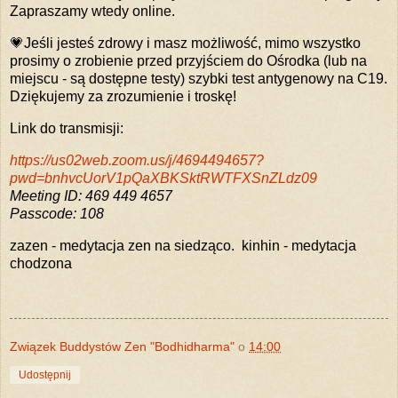
Zapraszamy wtedy online.
💗Jeśli jesteś zdrowy i masz możliwość, mimo wszystko
prosimy o zrobienie przed przyjściem do Ośrodka (lub na
miejscu - są dostępne testy) szybki test antygenowy na C19.
Dziękujemy za zrozumienie i troskę!
Link do transmisji:
https://us02web.zoom.us/j/4694494657?
pwd=bnhvcUorV1pQaXBKSktRWTFXSnZLdz09
Meeting ID: 469 449 4657
Passcode: 108
zazen - medytacja zen na siedząco. kinhin - medytacja
chodzona
Związek Buddystów Zen "Bodhidharma"
o
14:00
Udostępnij