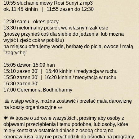
10:55 słuchanie mowy Rosi Sunyi z mp3
ok. 11:45 kinhin | 11:55 zazen do 12:30
12:30 samu - okres pracy
13:30 nieformalny posiłek we własnym zakresie
(proszę przynieś coś dla siebie do jedzenia, lub można
wyjść i zjeść coś w pobliżu)
na miejscu oferujemy wodę, herbatę do picia, owoce i małą
"zagrychę"
15:05 dzwon 15:09 han
15:10 zazen 30' | 15:40 kinhin / medytacja w ruchu
15:50 zazen 30' | 16:20 kinhin / medytacja w ruchu
16:30 zazen 30'
17:00 Ceremonia Bodhidharmy
🙏 wstęp wolny, można zostawić / przelać małą darowiznę
na koszty organizacyjne 🙏
💗 W trosce o zdrowie wszystkich, prosimy aby osoby z
objawami przeziębienia i temu podobne, lub osoby, które
miały kontakt w ostatnich dniach z osobą chorą na
koronawirusa, aby nie przychodzili do ośrodka na programy.