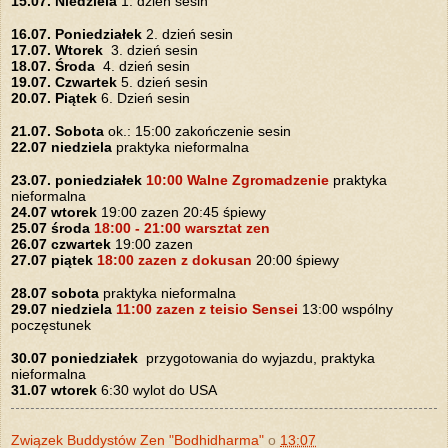
15.07. Niedziela
1. dzień sesin
16.07. Poniedziałek
2. dzień sesin
17.07. Wtorek
3. dzień sesin
18.07. Środa
4. dzień sesin
19.07. Czwartek
5. dzień sesin
20.07. Piątek
6. Dzień sesin
21.07. Sobota
ok.: 15:00 zakończenie sesin
22.07 niedziela
praktyka nieformalna
23.07. poniedziałek
10:00 Walne Zgromadzenie
praktyka
nieformalna
24.07
wtorek
19:00 zazen 20:45 śpiewy
25.07
środa
18:00 - 21:00 warsztat zen
26.07
czwartek
19:00 zazen
27.07
piątek
18:00 zazen z dokusan
20:00 śpiewy
28.07
sobota
praktyka nieformalna
29.07 niedziela
11:00 zazen z teisio Sensei
13:00 wspólny
poczęstunek
30.07
poniedziałek
przygotowania do wyjazdu, praktyka
nieformalna
31.07
wtorek
6:30 wylot do USA
Związek Buddystów Zen "Bodhidharma"
o
13:07