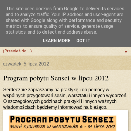
This site uses cookies from Google to deliver its services
and to analyze traffic. Your IP address and user-agent are
shared with Google along with performance and security
metrics to ensure quality of service, generate usage
statistics, and to detect and address abuse.
LEARN MORE
GOT IT
▼
▼
czwartek, 5 lipca 2012
Program pobytu Sensei w lipcu 2012
Serdecznie zapraszamy na praktykę i do pomocy w
wspólnych przygotowań sesin, warsztatu i innych wydarzeń.
O szczegółowych godzinach praktyki i innych ważnych
wiadomościach będziemy informować na bieżąco.